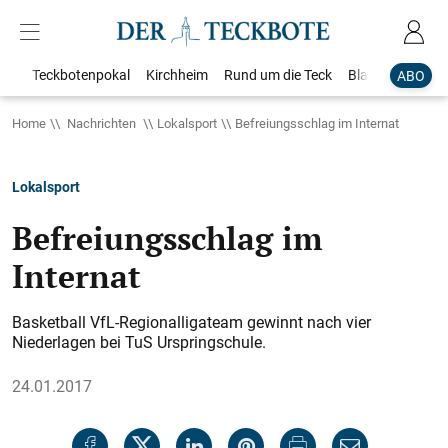
Teckbotenpokal
Kirchheim
Rund um die Teck
Blaulicht
Loka
ABO
Home
Nachrichten
Lokalsport
Befreiungsschlag im Internat
Lokalsport
Befreiungsschlag im
Internat
Basketball VfL-Regionalligateam gewinnt nach vier
Niederlagen bei TuS Urspringschule.
24.01.2017