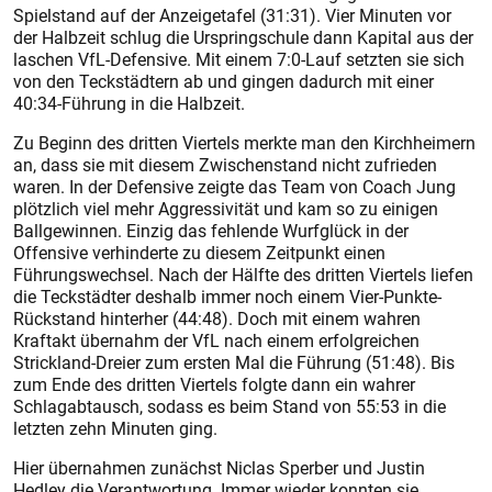
Spielstand auf der Anzeigetafel (31:31). Vier Minuten vor
der Halbzeit schlug die Urspringschule dann Kapital aus der
laschen VfL-Defensive. Mit einem 7:0-Lauf setzten sie sich
von den Teckstädtern ab und gingen dadurch mit einer
40:34-Führung in die Halbzeit.
Zu Beginn des dritten Viertels merkte man den Kirchheimern
an, dass sie mit diesem Zwischenstand nicht zufrieden
waren. In der Defensive zeigte das Team von Coach Jung
plötzlich viel mehr Aggressivität und kam so zu einigen
Ballgewinnen. Einzig das fehlende Wurfglück in der
Offensive verhinderte zu diesem Zeitpunkt einen
Führungswechsel. Nach der Hälfte des dritten Viertels liefen
die Teckstädter deshalb immer noch einem Vier-Punkte-
Rückstand hinterher (44:48). Doch mit einem wahren
Kraftakt übernahm der VfL nach einem erfolgreichen
Strickland-Dreier zum ersten Mal die Führung (51:48). Bis
zum Ende des dritten Viertels folgte dann ein wahrer
Schlagabtausch, sodass es beim Stand von 55:53 in die
letzten zehn Minuten ging.
Hier übernahmen zunächst Niclas Sperber und Justin
Hedley die Verantwortung. Immer wieder konnten sie