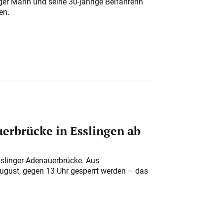
iger Mann und seine 30-jährige Beifahrerin
en.
erbrücke in Esslingen ab
sslinger Adenauerbrücke. Aus
August, gegen 13 Uhr gesperrt werden – das