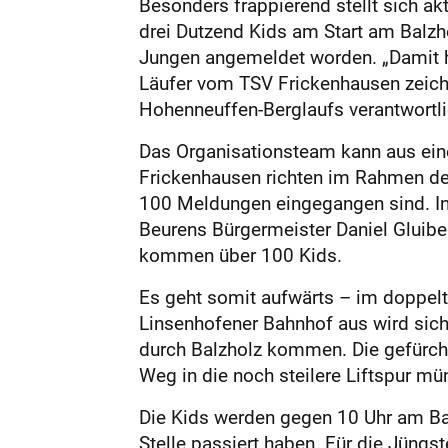
Besonders frappierend stellt sich a
drei Dutzend Kids am Start am Balzh
Jungen angemeldet worden. „Damit hab
Läufer vom TSV Frickenhausen zeich
Hohenneuffen-Berglaufs verantwortli
Das Organisationsteam kann aus ein
Frickenhausen richten im Rahmen de
100 Meldungen eingegangen sind. In
Beurens Bürgermeister Daniel Gluiber
kommen über 100 Kids.
Es geht somit aufwärts – im doppelte
Linsenhofener Bahnhof aus wird sic
durch Balzholz kommen. Die gefürcht
Weg in die noch steilere Liftspur m
Die Kids werden gegen 10 Uhr am Bal
Stelle passiert haben. Für die Jüngst