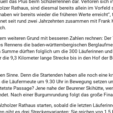
ktuell das Plus beim Schülerrennen dar. Verloren sic
olzer Rathaus, sind diesmal bereits allein im Vorfel
en wir bereits wieder die früheren Werte erreicht“, 
net seit rund zwei Jahrzehnten zusammen mit Frank
ch.
em weiteren Grund mit besseren Zahlen rechnen: Der
s Rennens die baden-württembergischen Berglaufmeist
 Summe dürften folglich um die 300 Läuferinnen und
 die 9,3 Kilometer lange Strecke bis in den Hof der 
n Sinne. Denn die Startenden haben alle noch eine kn
h die Läufermeute um 9.30 Uhr in Bewegung setzen un
etste Passage? Jene nahe der Beurener Skihütte, wen
ündet. Nach einer Burgumrundung folgt das große Fina
zholzer Rathaus starten, sobald die letzten Läuferin
en gibt es drei Streckenvarianten: Sie reichen von 1,5