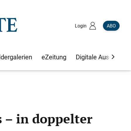
Login
ABO
ldergalerien
eZeitung
Digitale Ausgaben
 – in doppelter