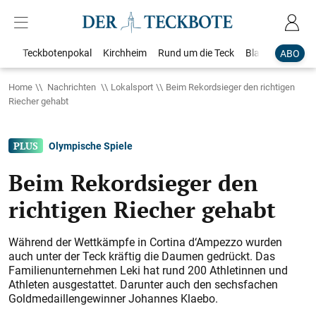
Teckbotenpokal
Kirchheim
Rund um die Teck
Blaulicht
Loka
ABO
Home
Nachrichten
Lokalsport
Beim Rekordsieger den richtigen
Riecher gehabt
Olympische Spiele
Beim Rekordsieger den
richtigen Riecher gehabt
Während der Wettkämpfe in Cortina d‘Ampezzo wurden
auch unter der Teck kräftig die Daumen gedrückt. Das
Familienunternehmen Leki hat rund 200 Athletinnen und
Athleten ausgestattet. Darunter auch den sechsfachen
Goldmedaillengewinner Johannes Klaebo.