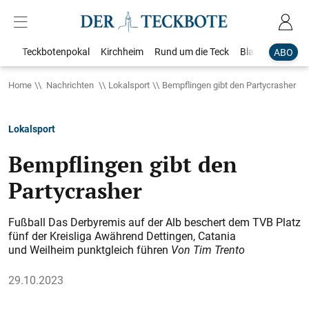
Teckbotenpokal
Kirchheim
Rund um die Teck
Blaulicht
Loka
ABO
Home
Nachrichten
Lokalsport
Bempflingen gibt den Partycrasher
Lokalsport
Bempflingen gibt den
Partycrasher
Fußball Das Derbyremis auf der Alb beschert dem TVB Platz
fünf der Kreisliga Awährend Dettingen, Catania
und Weilheim punktgleich führen
Von Tim Trento
29.10.2023