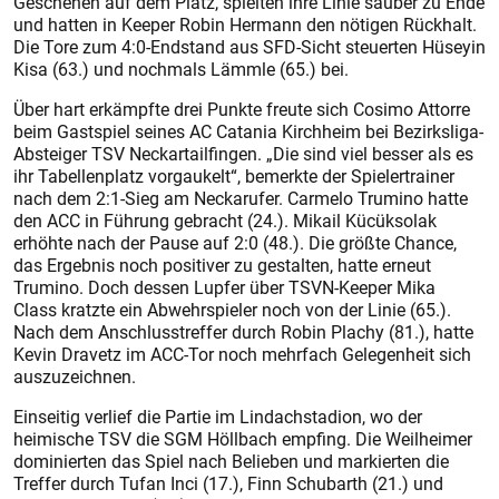
Geschehen auf dem Platz, spielten ihre Linie sauber zu Ende
und hatten in Keeper Robin Hermann den nötigen Rückhalt.
Die Tore zum 4:0-Endstand aus SFD-Sicht steuerten Hüseyin
Kisa (63.) und nochmals Lämmle (65.) bei.
Über hart erkämpfte drei Punkte freute sich Cosimo Attorre
beim Gastspiel seines AC Catania Kirchheim bei Bezirksliga-
Absteiger TSV Neckartailfingen. „Die sind viel besser als es
ihr Tabellenplatz vorgaukelt“, bemerkte der Spielertrainer
nach dem 2:1-Sieg am Neckarufer. Carmelo Trumino hatte
den ACC in Führung gebracht (24.). Mikail Kücüksolak
erhöhte nach der Pause auf 2:0 (48.). Die größte Chance,
das Ergebnis noch positiver zu gestalten, hatte erneut
Trumino. Doch dessen Lupfer über TSVN-Keeper Mika
Class kratzte ein Abwehrspieler noch von der Linie (65.).
Nach dem Anschlusstreffer durch Robin Plachy (81.), hatte
Kevin Dravetz im ACC-Tor noch mehrfach Gelegenheit sich
auszuzeichnen.
Einseitig verlief die Partie im Lindachstadion, wo der
heimische TSV die SGM Höllbach empfing. Die Weilheimer
dominierten das Spiel nach Belieben und markierten die
Treffer durch Tufan Inci (17.), Finn Schubarth (21.) und