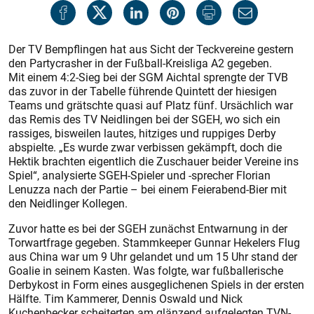
Der TV Bempflingen hat aus Sicht der Teckvereine gestern
den Partycrasher in der Fußball-Kreisliga A2 gegeben.
Mit einem 4:2-Sieg bei der SGM Aichtal sprengte der TVB
das zuvor in der Tabelle führende Quintett der hiesigen
Teams und grätschte quasi auf Platz fünf. Ursächlich war
das Remis des TV Neidlingen bei der SGEH, wo sich ein
rassiges, bisweilen lautes, hitziges und ruppiges Derby
abspielte. „Es wurde zwar verbissen gekämpft, doch die
Hektik brachten eigentlich die Zuschauer beider Vereine ins
Spiel“, analysierte SGEH-Spieler und -sprecher Florian
Lenuzza nach der Partie – bei einem Feierabend-Bier mit
den Neidlinger Kollegen.
Zuvor hatte es bei der SGEH zunächst Entwarnung in der
Torwartfrage gegeben. Stammkeeper Gunnar Hekelers Flug
aus China war um 9 Uhr gelandet und um 15 Uhr stand der
Goalie in seinem Kasten. Was folgte, war fußballerische
Derbykost in Form eines ausgeglichenen Spiels in der ersten
Hälfte. Tim Kammerer, Dennis Oswald und Nick
Kuchenbecker scheiterten am glänzend aufgelegten TVN-