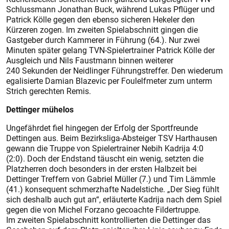
Schlussmann Jonathan Buck, während Lukas Pflüger und
Patrick Kölle gegen den ebenso sicheren Hekeler den
Kürzeren zogen. Im zweiten Spielabschnitt gingen die
Gastgeber durch Kammerer in Führung (64.). Nur zwei
Minuten später gelang TVN-Spielertrainer Patrick Kölle der
Ausgleich und Nils Faustmann binnen weiterer
240 Sekunden der Neidlinger Führungstreffer. Den wiederum
egalisierte Damian Blazevic per Foulelfmeter zum unterm
Strich gerechten Remis.
Dettinger mühelos
Ungefährdet fiel hingegen der Erfolg der Sportfreunde
Dettingen aus. Beim Bezirksliga-Absteiger TSV Harthausen
gewann die Truppe von Spielertrainer Nebih Kadrija 4:0
(2:0). Doch der Endstand täuscht ein wenig, setzten die
Platzherren doch besonders in der ersten Halbzeit bei
Dettinger Treffern von Gabriel Müller (7.) und Tim Lämmle
(41.) konsequent schmerzhafte Nadelstiche. „Der Sieg fühlt
sich deshalb auch gut an“, erläuterte Kadrija nach dem Spiel
gegen die von Michel Forzano gecoachte Fildertruppe.
Im zweiten Spielabschnitt kontrollierten die Dettinger das