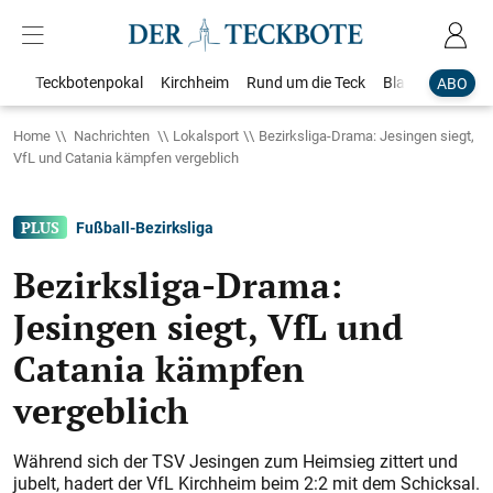
Teckbotenpokal
Kirchheim
Rund um die Teck
Blaulicht
Loka
ABO
Home
Nachrichten
Lokalsport
Bezirksliga-Drama: Jesingen siegt,
VfL und Catania kämpfen vergeblich
Fußball-Bezirksliga
Bezirksliga-Drama:
Jesingen siegt, VfL und
Catania kämpfen
vergeblich
Während sich der TSV Jesingen zum Heimsieg zittert und
jubelt, hadert der VfL Kirchheim beim 2:2 mit dem Schicksal.