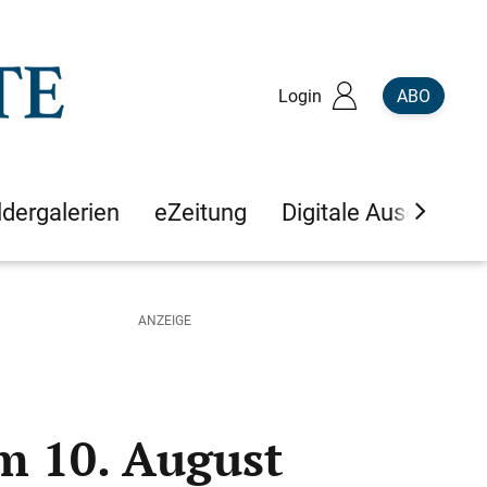
Login
ABO
ldergalerien
eZeitung
Digitale Ausgaben
am 10. August