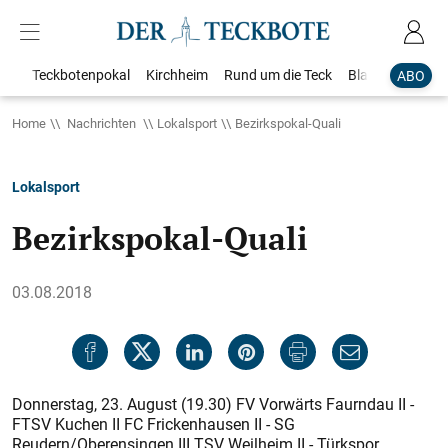
Teckbotenpokal
Kirchheim
Rund um die Teck
Blaulicht
Loka
ABO
Home
Nachrichten
Lokalsport
Bezirkspokal-Quali
Lokalsport
Bezirkspokal-Quali
03.08.2018
Donnerstag, 23. August (19.30) FV Vorwärts Faurndau II -
FTSV Kuchen II FC Frickenhausen II - SG
Reudern/Oberensingen III TSV Weilheim II - Türkspor