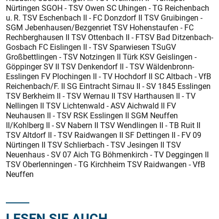
Nürtingen SGOH - TSV Owen SC Uhingen - TG Reichenbach
u. R. TSV Eschenbach II - FC Donzdorf II TSV Gruibingen -
SGM Jebenhausen/Bezgenriet TSV Hohenstaufen - FC
Rechberghausen II TSV Ottenbach II - FTSV Bad Ditzenbach-
Gosbach FC Eislingen II - TSV Sparwiesen TSuGV
Großbettlingen - TSV Notzingen II Türk KSV Geislingen -
Göppinger SV II TSV Denkendorf II - TSV Wäldenbronn-
Esslingen FV Plochingen II - TV Hochdorf II SC Altbach - VfB
Reichenbach/F. II SG Eintracht Sirnau II - SV 1845 Esslingen
TSV Berkheim II - TSV Wernau II TSV Harthausen II - TV
Nellingen II TSV Lichtenwald - ASV Aichwald II FV
Neuhausen II - TSV RSK Esslingen II SGM Neuffen
II/Kohlberg II - SV Nabern II TSV Wendlingen II - TB Ruit II
TSV Altdorf II - TSV Raidwangen II SF Dettingen II - FV 09
Nürtingen II TSV Schlierbach - TSV Jesingen II TSV
Neuenhaus - SV 07 Aich TG Böhmenkirch - TV Deggingen II
TSV Oberlenningen - TG Kirchheim TSV Raidwangen - VfB
Neuffen
LESEN SIE AUCH