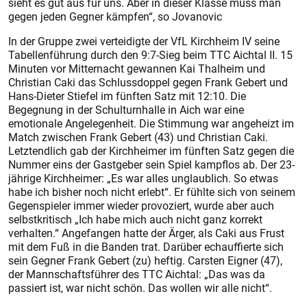
sieht es gut aus für uns. Aber in dieser Klasse muss man
gegen jeden Gegner kämpfen“, so Jovanovic
In der Gruppe zwei verteidigte der VfL Kirchheim IV seine
Tabellenführung durch den 9:7-Sieg beim TTC Aichtal II. 15
Minuten vor Mitternacht gewannen Kai Thalheim und
Christian Caki das Schlussdoppel gegen Frank Gebert und
Hans-Dieter Stiefel im fünften Satz mit 12:10. Die
Begegnung in der Schulturnhalle in Aich war eine
emotionale Angelegenheit. Die Stimmung war angeheizt im
Match zwischen Frank Gebert (43) und Christian Caki.
Letztendlich gab der Kirchheimer im fünften Satz gegen die
Nummer eins der Gastgeber sein Spiel kampflos ab. Der 23-
jährige Kirchheimer: „Es war alles unglaublich. So etwas
habe ich bisher noch nicht erlebt“. Er fühlte sich von seinem
Gegenspieler immer wieder provoziert, wurde aber auch
selbstkritisch „Ich habe mich auch nicht ganz korrekt
verhalten.“ Angefangen hatte der Ärger, als Caki aus Frust
mit dem Fuß in die Banden trat. Darüber echauffierte sich
sein Gegner Frank Gebert (zu) heftig. Carsten Eigner (47),
der Mannschaftsführer des TTC Aichtal: „Das was da
passiert ist, war nicht schön. Das wollen wir alle nicht“.