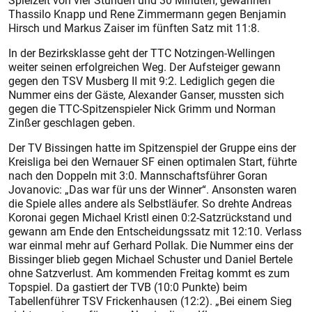
Spielzeit von vier Stunden und 30 Minuten, gewannen
Thassilo Knapp und Rene Zimmermann gegen Benjamin
Hirsch und Markus Zaiser im fünften Satz mit 11:8.
In der Bezirksklasse geht der TTC Notzingen-Wellingen
weiter seinen erfolgreichen Weg. Der Aufsteiger gewann
gegen den TSV Musberg II mit 9:2. Lediglich gegen die
Nummer eins der Gäste, Alexander Ganser, mussten sich
gegen die TTC-Spitzenspieler Nick Grimm und Norman
Zinßer geschlagen geben.
Der TV Bissingen hatte im Spitzenspiel der Gruppe eins der
Kreisliga bei den Wernauer SF einen optimalen Start, führte
nach den Doppeln mit 3:0. Mannschaftsführer Goran
Jovanovic: „Das war für uns der Winner“. Ansonsten waren
die Spiele alles andere als Selbstläufer. So drehte Andreas
Koronai gegen Michael Kristl einen 0:2-Satzrückstand und
gewann am Ende den Entscheidungssatz mit 12:10. Verlass
war einmal mehr auf Gerhard Pollak. Die Nummer eins der
Bissinger blieb gegen Michael Schuster und Daniel Bertele
ohne Satzverlust. Am kommenden Freitag kommt es zum
Topspiel. Da gastiert der TVB (10:0 Punkte) beim
Tabellenführer TSV Frickenhausen (12:2). „Bei einem Sieg