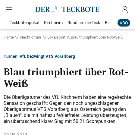
Teckbotenpokal
Kirchheim
Rund um die Teck
Blaulicht
Loka
ABO
Home
Nachrichten
Lokalsport
Blau triumphiert über Rot-Weiß
Turnen: VfL bezwingt VTS Vorarlberg
Blau triumphiert über Rot-
Weiß
Die Oberligaturner des VfL Kirchheim haben eine regelrechte
Sensation geschafft: Gegen den noch ungeschlagenen
Oberligaprimus VTS Vorarlberg aus Österreich gelang den
„Blauen“, die mit nahezu fehlerfreier Leistung überzeugten,
ein überraschend klarer Sieg mit 50:21 Scorepunkten.
04.04.2011