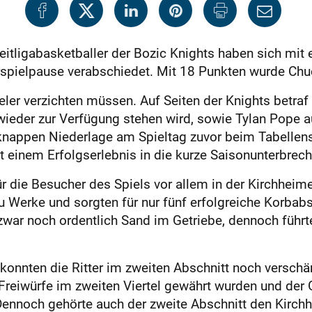
weitligabasketballer der Bozic Knights haben sich mi
rspielpause verabschiedet. Mit 18 Punkten wurde Chuc
eler verzichten müssen. Auf Seiten der Knights betraf
eder zur Verfügung stehen wird, sowie Tylan Pope au
knappen Niederlage am Spieltag zuvor beim Tabellens
 einem Erfolgserlebnis in die kurze Saisonunterbrec
 die Besucher des Spiels vor allem in der Kirchheime
 Werke und sorgten für nur fünf erfolgreiche Korbab
 zwar noch ordentlich Sand im Getriebe, dennoch führ
onnten die Ritter im zweiten Abschnitt noch verschä
Freiwürfe im zweiten Viertel gewährt wurden und der
 Dennoch gehörte auch der zweite Abschnitt den Kirchh