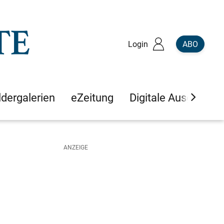
Login
ABO
ldergalerien
eZeitung
Digitale Ausgaben