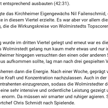
it entsprechend ausbauten (42:31).
rgte das Kirchheimer Eigengewächs Nil Failenschmid, 
 in diesem Viertel erzielte. Es war aber vor allem die
, die die Wirkungskreise von Wolmirstedts Topscore
 wurde im dritten Viertel gelegt und erneut war es d
us Wolmirstedt gelang nun kaum mehr etwas und nur 
irchheimer hingegen versuchten den einen oder anderen 
mus aufkommen sollte, lag man nach drei gespielten Vi
sherren dann die Energie. Nach einer Woche, geprägt 
ie Kraft und Konzentration nachzulassen. Auch in der
ntrahenten einzugrenzen, sodass die Wolmirstedter d
 eine sehr intensive und ordentliche Leistung gezeigt 
ns enorm. Da müssen wir smarter und ruhiger agieren.
ortchef Chris Schmidt nach Spielende.