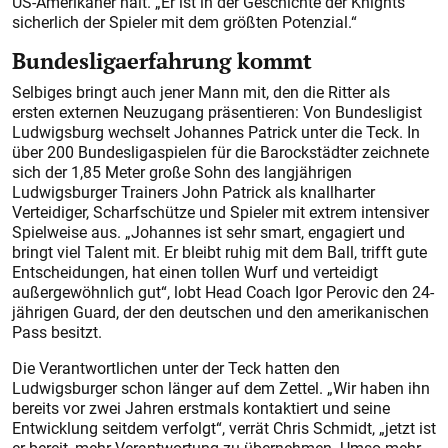
US-Amerikaner hält. „Er ist in der Geschichte der Knights
sicherlich der Spieler mit dem größten Potenzial.“
Bundesligaerfahrung kommt
Selbiges bringt auch jener Mann mit, den die Ritter als
ersten externen Neuzugang präsentieren: Von Bundesligist
Ludwigsburg wechselt Johannes Patrick unter die Teck. In
über 200 Bundesligaspielen für die Barockstädter zeichnete
sich der 1,85 Meter große Sohn des langjährigen
Ludwigsburger Trainers John Patrick als knallharter
Verteidiger, Scharfschütze und Spieler mit extrem intensiver
Spielweise aus. „Johannes ist sehr smart, engagiert und
bringt viel Talent mit. Er bleibt ruhig mit dem Ball, trifft gute
Entscheidungen, hat einen tollen Wurf und verteidigt
außergewöhnlich gut“, lobt Head Coach Igor Perovic den 24-
jährigen Guard, der den deutschen und den amerikanischen
Pass besitzt.
Die Verantwortlichen unter der Teck hatten den
Ludwigsburger schon länger auf dem Zettel. „Wir haben ihn
bereits vor zwei Jahren erstmals kontaktiert und seine
Entwicklung seitdem verfolgt“, verrät Chris Schmidt, „jetzt ist