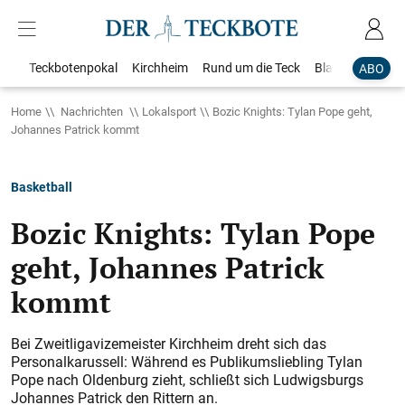
Teckbotenpokal
Kirchheim
Rund um die Teck
Blaulicht
Loka
ABO
Home
Nachrichten
Lokalsport
Bozic Knights: Tylan Pope geht,
Johannes Patrick kommt
Basketball
Bozic Knights: Tylan Pope
geht, Johannes Patrick
kommt
Bei Zweitligavizemeister Kirchheim dreht sich das
Personalkarussell: Während es Publikumsliebling Tylan
Pope nach Oldenburg zieht, schließt sich Ludwigsburgs
Johannes Patrick den Rittern an.