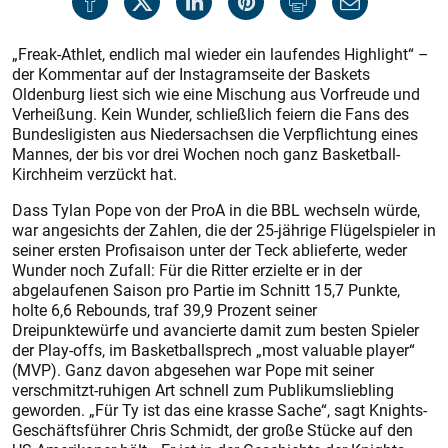
„Freak-Athlet, endlich mal wieder ein laufendes Highlight“ –
der Kommentar auf der Instagramseite der Baskets
Oldenburg liest sich wie eine Mischung aus Vorfreude und
Verheißung. Kein Wunder, schließlich feiern die Fans des
Bundesligisten aus Niedersachsen die Verpflichtung eines
Mannes, der bis vor drei Wochen noch ganz Basketball-
Kirchheim verzückt hat.
Dass Tylan Pope von der ProA in die BBL wechseln würde,
war angesichts der Zahlen, die der 25-jährige Flügelspieler in
seiner ersten Profisaison unter der Teck ablieferte, weder
Wunder noch Zufall: Für die Ritter erzielte er in der
abgelaufenen Saison pro Partie im Schnitt 15,7 Punkte,
holte 6,6 Rebounds, traf 39,9 Prozent seiner
Dreipunktewürfe und avancierte damit zum besten Spieler
der Play-offs, im Basketballsprech „most valuable player“
(MVP). Ganz davon abgesehen war Pope mit seiner
verschmitzt-ruhigen Art schnell zum Publikumsliebling
geworden. „Für Ty ist das eine krasse Sache“, sagt Knights-
Geschäftsführer Chris Schmidt, der große Stücke auf den