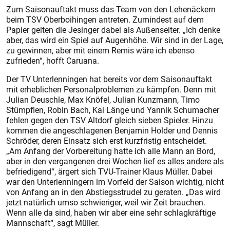
Zum Saisonauftakt muss das Team von den Lehenäckern
beim TSV Oberboihingen antreten. Zumindest auf dem
Papier gelten die Jesinger dabei als Außenseiter. „Ich denke
aber, das wird ein Spiel auf Augenhöhe. Wir sind in der Lage,
zu gewinnen, aber mit einem Remis wäre ich ebenso
zufrieden“, hofft Caruana.
Der TV Unterlenningen hat bereits vor dem Saisonauftakt
mit erheblichen Personalproblemen zu kämpfen. Denn mit
Julian Deusch­le, Max Knöfel, Julian Kunzmann, Timo
Stümpflen, Robin Bach, Kai Länge und Yannik Schumacher
fehlen gegen den TSV Altdorf gleich sieben Spieler. Hinzu
kommen die angeschlagenen Benjamin Holder und Dennis
Schröder, deren Einsatz sich erst kurzfristig entscheidet.
„Am Anfang der Vorbereitung hatte ich alle Mann an Bord,
aber in den vergangenen drei Wochen lief es alles andere als
befriedigend“, ärgert sich TVU-Trainer Klaus Müller. Dabei
war den Unterlenningern im Vorfeld der Saison wichtig, nicht
von Anfang an in den Abstiegsstrudel zu geraten. „Das wird
jetzt natürlich umso schwieriger, weil wir Zeit brauchen.
Wenn alle da sind, haben wir aber eine sehr schlagkräftige
Mannschaft“, sagt Müller.