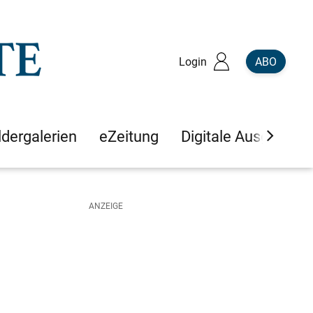
Login
ABO
ldergalerien
eZeitung
Digitale Ausgaben