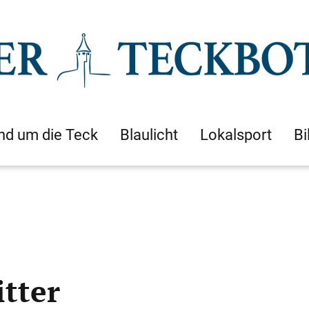
nd um die Teck
Blaulicht
Lokalsport
Bi
itter