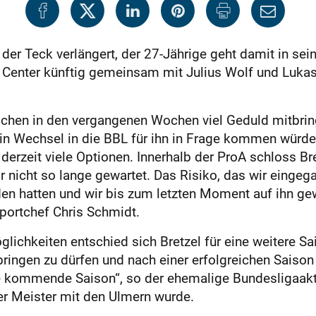
 der Teck verlängert, der 27-Jährige geht damit in sein
e Center künftig gemeinsam mit Julius Wolf und Luka
lichen in den vergangenen Wochen viel Geduld mitbri
ein Wechsel in die BBL für ihn in Frage kommen würde
derzeit viele Optionen. Innerhalb der ProA schloss B
nicht so lange gewartet. Das Risiko, das wir eingega
eden hatten und wir bis zum letzten Moment auf ihn g
Sportchef Chris Schmidt.
ichkeiten entschied sich Bretzel für eine weitere Sai
rbringen zu dürfen und nach einer erfolgreichen Saison
kommende Saison“, so der ehemalige Bundesligaakteur
er Meister mit den Ulmern wurde.