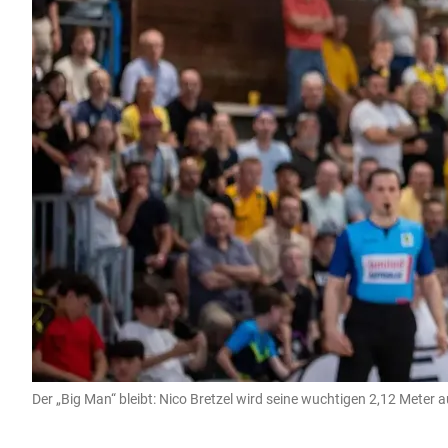
Der „Big Man“ bleibt: Nico Bretzel wird seine wuchtigen 2,12 Meter