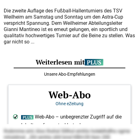
Die zweite Auflage des Fußball-Hallenturniers des TSV
Weilheim am Samstag und Sonntag um den Astra-Cup
verspricht Spannung. Dem Weilheimer Abteilungsleiter
Gianni Mantineo ist es erneut gelungen, ein sportlich und
qualitativ hochwertiges Turnier auf die Beine zu stellen. Was
gar nicht so ...
lhobmme sml, kloo lhohsl Slllhol emhlo holeblhdlhs ogme
mhsldmsl. „Shl emhlo ühll kmd KBH-Oll llsm 200