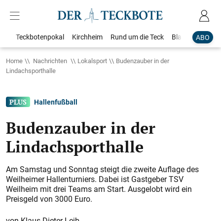
Teckbotenpokal
Kirchheim
Rund um die Teck
Blaulicht
Loka
ABO
Home
Nachrichten
Lokalsport
Budenzauber in der
Lindachsporthalle
Hallenfußball
Budenzauber in der
Lindachsporthalle
Am Samstag und Sonntag steigt die zweite Auflage des
Weilheimer Hallenturniers. Dabei ist Gastgeber TSV
Weilheim mit drei Teams am Start. Ausgelobt wird ein
Preisgeld von 3000 Euro.
Klaus-Dieter Leib