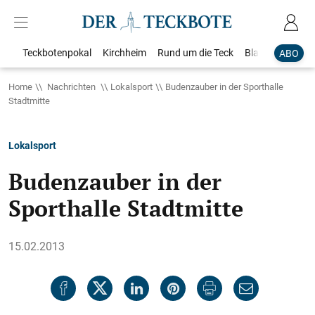
Teckbotenpokal
Kirchheim
Rund um die Teck
Blaulicht
Loka
ABO
Home
Nachrichten
Lokalsport
Budenzauber in der Sporthalle
Stadtmitte
Lokalsport
Budenzauber in der
Sporthalle Stadtmitte
15.02.2013