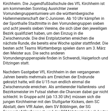
Kirchheim. Die Jugendfußballschule des VfL Kirchheim ist
am kommenden Sonntag Ausrichter zweier
Vorrundengruppenturniere um die württembergische
Hallenmeisterschaft der C-Junioren. Ab 10 Uhr kämpfen in
der Sporthalle Stadtmitte in den Vorrundengruppen sieben
und acht jeweils sieben Vereine, die sich über den jeweiligen
Bezirk qualifiziert haben, um den Einzug in die
Zwischenrunde. Die drei Erstplatzierten erreichen die
nächste Runde, die bereits eine Woche später stattfindet. Die
besten acht Teams Württembergs spielen dann am 3. März
den Meister aus. Die sechs anderen
Vorrundengruppenspiele finden in Schwendi, Haigerloch und
Ditzingen statt.
Nachdem Gastgeber VfL Kirchheim in den vergangenen
Jahren bereits mehrmals am Erreichen der Endrunde
gekratzt hatte, will die U 15 nun endlich einmal die
Zwischenrunde erreichen. Als amtierender Hallenkreis- und
Bezirksmeister im Futsal stehen die Chancen dabei gar nicht
schlecht. In Gruppe acht (ab 13.30 Uhr) müssen sich die
jungen Kirchheimer mit den Stuttgarter Kickers, dem SC
Abstatt, dem VfR Aalen, dem SV Böblingen, der SG