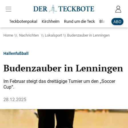
Teckbotenpokal
Kirchheim
Rund um die Teck
Blaulicht
Loka
ABO
Home
Nachrichten
Lokalsport
Budenzauber in Lenningen
Hallenfußball
Budenzauber in Lenningen
Im Februar steigt das dreitägige Turnier um den „Soccer
Cup“.
28.12.2025