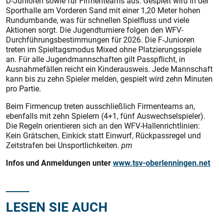
D-Junioren sowie für Firmenteams aus. Gespielt wird in der
Sporthalle am Vorderen Sand mit einer 1,20 Meter hohen
Rundumbande, was für schnellen Spielfluss und viele
Aktionen sorgt. Die Jugendturniere folgen den WFV-
Durchführungsbestimmungen für 2026. Die F-Junioren
treten im Spieltagsmodus Mixed ohne Platzierungsspiele
an. Für alle Jugendmannschaften gilt Passpflicht, in
Ausnahmefällen reicht ein Kinderausweis. Jede Mannschaft
kann bis zu zehn Spieler melden, gespielt wird zehn Minuten
pro Partie.
Beim Firmencup treten ausschließlich Firmenteams an,
ebenfalls mit zehn Spielern (4+1, fünf Auswechselspieler).
Die Regeln orientieren sich an den WFV-Hallenrichtlinien:
Kein Grätschen, Einkick statt Einwurf, Rückpassregel und
Zeitstrafen bei Unsportlichkeiten.
pm
Infos und Anmeldungen unter
www.tsv-oberlenningen.net
LESEN SIE AUCH