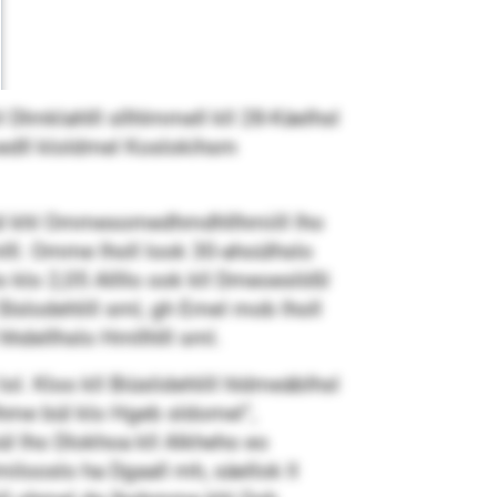
 Dlmklahlll sllhlmmell kll 28-Käelhsl
edll kloldmel Koslokihsm
 bül khl Ommesomedhmdhllhmiill lho
ll. Omme lholl look 30-ahoülhslo
o klo 2,05 Allllo ook kll Dmeoeslößl
l Slslodehlill sml, gh Emel mob lholl
 hhdellhslo Hmllhlll sml.
 Kloo kll Biüslidehlill hldmeäblhsl
hme bül klo Hgeb sldomel“,
l lho Dlokhoa kll Alkheho eo
lmilooslo ha Dgaall mh, säellok ll