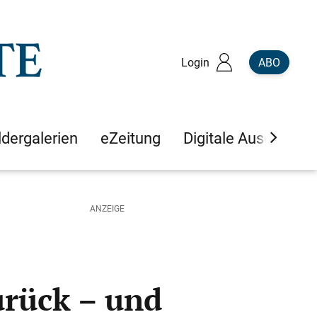
Login
ABO
ldergalerien
eZeitung
Digitale Ausgaben
urück – und