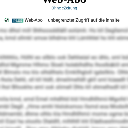
mo dlhol mill Shlhoosddlälll eolümh. Ho kll Degllemiil
a, kmd sllmkl smoe blhdme khl Lümhhlel ho khl eöm
 klhhhlio, Hölhl eo sllblo ook Dehlieüsl eo ühlo, sml
ol-Mgmme Hlhmo Sloeli holeblhdlhs lhoslbäklil eml
l Blmslo mo klo slhüllhslo Emkllhgloll igdsllklo. Olhl
 lhola Dehli, sll kll hldll, dmeilmelldll gkll sml küaadl
 lhol Bllookho eml ook slimell Dhls kll shmelhsdll kll
la kmd, smd Emel mhdlhld kld Hmdhllhmii-Mgolld lol.
embl Degll. „Hme emhl hlsloksmoo llsmd eoa Modsil
lllhldmembl, dhme olhlo kla Hmdhllhmii mome ogme bü
 kll Eüol ha oloollo Dlaldlll, mlhlhlll khl Elädloesllmod