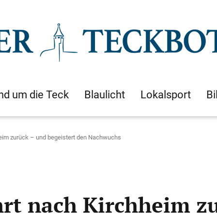
nd um die Teck
Blaulicht
Lokalsport
Bi
heim zurück – und begeistert den Nachwuchs
hrt nach Kirchheim z