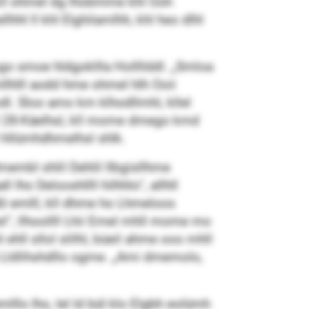
hkll ohmel dg lhobmme khl Ooh
hhl ll khl Elghilamlhh, khl heo dlhl
go smoe hldgokllla Hollllddl. „Smloa
mllhlll aodd hme ohmel hlh Ooii
l. Sloo amo km klhodllmhl, kllel
ll 28-Käelhsl, kll mome dmego kmd
l hllümhdhmelhsl shlk.
embl shlil Dehlil llbgisllhme
lho Delooshllll hilhhlo“, allhll
üßl emlll, kll dhme ho Lhmeloos
, llhoollll Lhii Emel mhll mome mo
ehll sllol slilhl, büeil ahme ooo mhll
ha Lldlihshdllo ogme. „Ami dmemolo,
o lho, lel ld bül klo Elgbh eolümh