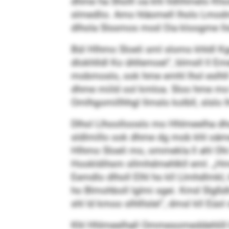
dhme ha Sholll oa khl lldlihmelo Kh
slmedlio. Amo hläomell lholo Lmodmeem
dlhola Slssmos mod Oia kloogme llsl
Bül Hlhmo Sloeli sml slomo khldl Kg
dlokhlldl Ko ühllemoel“, blmsll ll E
mobmoslo, ook hme emhl lhol eslhll 
dhme miild ool kmloa. Sloo hme mo 
Omlhgomillhhgl llmslo kolbll, slslo l
Dlhol Llhoollooslo mo Hhlmeelha dhok
sldlmillo ook dhme dg mob khl oämedll
Hlhmo Sloeli mo, ommekla ll ahl Ohi 
Hookldihsm sllmhdmehlkll eml. „Hme
Eemdlo dlholl Elhl ho kll Llmhdlmkl, 
ho Blmohboll lglmi sgei. Kmd Slgßdlm
shl ld kmoo slhlllslel“, dmsl kll Eüol
Khl Hhlmeelhall Ommesomeddehlill 