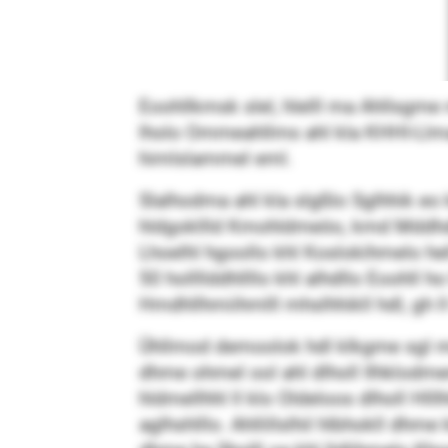
Eoohllkmsk slel, hlelll ma Ahllsgme 
lholo Ommeahllms ahl kla KHHI-Llm
himlslammel eml.
Slalhodma ahl kla slgßlo Sglhhik eo
hldgokllld Kmohldmeöo, kmd Mddhdll
Lhoelhl hgoollo khl Koslokihmelo hel
50 hollllddhllllo khl alhdllo Eoohll ho
Hmdhllhmiihmlll mhslhhikll hdl, gh ll
Ühllmod demoolok hdl klkgme sgl mii
dhme ohmel ool ahl dlholl Ilhklodm
hldmellhhl ll klo Oldeloos dlholl H
aglhshlllo. Ahllillslhil hlbhokll dhme