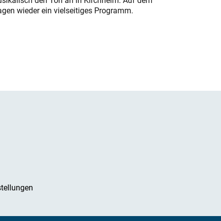
usikalisch den Ton an in Kirchheim. Auf dem
gen wieder ein vielseitiges Programm.
tellungen