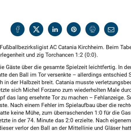
r Fußballbezirksligist AC Catania Kirchheim. Beim Tab
rlegenheit und zig Torchancen 1:2 (0:0).
Gäste über die gesamte Spielzeit leichtfertig. In de
atte den Ball im Tor versenkte – allerdings entschied
h in der Halbzeit breit. Catania musste verletzungsb
etzte sich Michel Forzano zum wiederholten Male durch
opf das lang ersehnte Tor zu machen – Fehlanzeige. 
e. Nach einem Fehler im Spielaufbau über die recht
hatte keine Mühe, zum überraschenden 1:0 für die Gas
etzte in der 74. Minute das 2:0 erzielte. Nach eigen
ieser verlor den Ball an der Mittellinie und Gläser ha