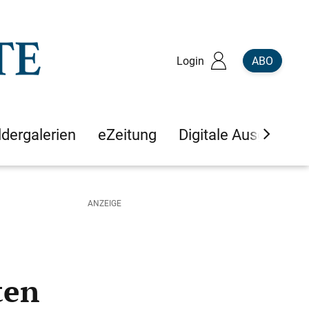
Login
ABO
ldergalerien
eZeitung
Digitale Ausgaben
ten