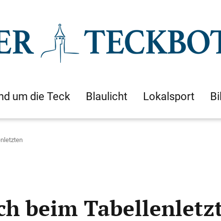
nd um die Teck
Blaulicht
Lokalsport
Bi
enletzten
ich beim Tabellenletz