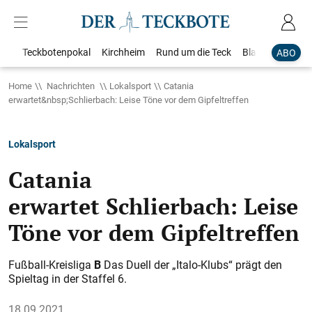
Teckbotenpokal
Kirchheim
Rund um die Teck
Blaulicht
Loka
ABO
Home
Nachrichten
Lokalsport
Catania
erwartet&nbsp;Schlierbach: Leise Töne vor dem Gipfeltreffen
Lokalsport
Catania
erwartet Schlierbach: Leise
Töne vor dem Gipfeltreffen
Fußball-Kreisliga
B
Das Duell der „Italo-Klubs“ prägt den
Spieltag in der Staffel 6.
18.09.2021