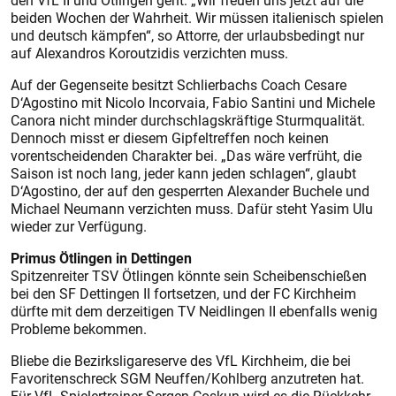
den VfL II und Ötlingen geht: „Wir freuen uns jetzt auf die
beiden Wochen der Wahrheit. Wir müssen italienisch spielen
und deutsch kämpfen“, so Attorre, der urlaubsbedingt nur
auf Alexandros Koroutzidis verzichten muss.
Auf der Gegenseite besitzt Schlierbachs Coach Cesare
D‘Agostino mit Nicolo Incorvaia, Fabio Santini und Michele
Canora nicht minder durchschlagskräftige Sturmqualität.
Dennoch misst er diesem Gipfeltreffen noch keinen
vorentscheidenden Charakter bei. „Das wäre verfrüht, die
Saison ist noch lang, jeder kann jeden schlagen“, glaubt
D‘Agostino, der auf den gesperrten Alexander Buchele und
Michael Neumann verzichten muss. Dafür steht Yasim Ulu
wieder zur Verfügung.
Primus Ötlingen in Dettingen
Spitzenreiter TSV Ötlingen könnte sein Scheibenschießen
bei den SF Dettingen II fortsetzen, und der FC Kirchheim
dürfte mit dem derzeitigen TV Neidlingen II ebenfalls wenig
Probleme bekommen.
Bliebe die Bezirksligareserve des VfL Kirchheim, die bei
Favoritenschreck SGM Neuffen/Kohlberg anzutreten hat.