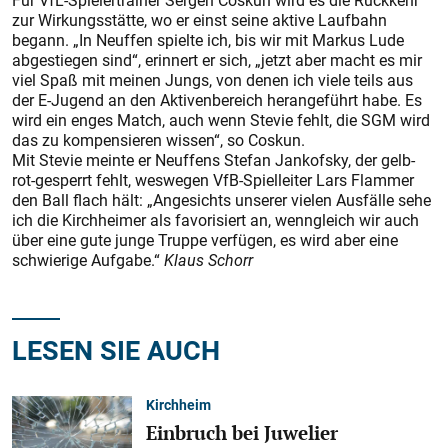
Für VfL-Spielertrainer Sergen Coskun wird es die Rückkehr
zur Wirkungsstätte, wo er einst seine aktive Laufbahn
begann. „In Neuffen spielte ich, bis wir mit Markus Lude
abgestiegen sind“, erinnert er sich, „jetzt aber macht es mir
viel Spaß mit meinen Jungs, von denen ich viele teils aus
der E-Jugend an den Aktivenbereich herangeführt habe. Es
wird ein enges Match, auch wenn Stevie fehlt, die SGM wird
das zu kompensieren wissen“, so Coskun.
Mit Stevie meinte er Neuffens Stefan Jankofsky, der gelb-
rot-gesperrt fehlt, weswegen VfB-Spielleiter Lars Flammer
den Ball flach hält: „Angesichts unserer vielen Ausfälle sehe
ich die Kirchheimer als favorisiert an, wenngleich wir auch
über eine gute junge Truppe verfügen, es wird aber eine
schwierige Aufgabe.“
Klaus Schorr
LESEN SIE AUCH
Kirchheim
Einbruch bei Juwelier