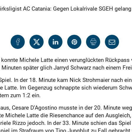
rksligist AC Catania: Gegen Lokalrivale SGEH gelang 
e konnte Michele Latte einen verunglückten Rückpass
f Minuten später glich Jarryd Schwarz nach einem Fre
piel. In der 18. Minute kam Nick Strohmaier nach ein
die Latte. Im Gegenzug schnappte sich wiederum Schwa
ern zum 1:2 ein.
 aus, Cesare D’Agostino musste in der 20. Minute weg
tte Michele Latte die Riesenchance auf den Ausgleich,
ele Rizzo jedoch. In der 33. Minute schien das Spiel
iel im Strafraum von Tino Jungblut zu Fall gebracht 