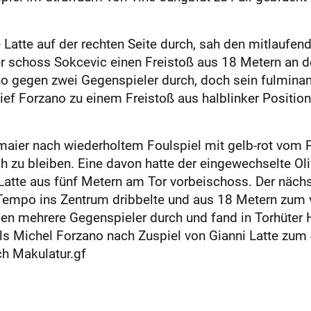
e Latte auf der rechten Seite durch, sah den mitlaufen
r schoss Sokcevic einen Freistoß aus 18 Metern an de
no gegen zwei Gegenspieler durch, doch sein fulmina
lief Forzano zu einem Freistoß aus halblinker Position
maier nach wiederholtem Foulspiel mit gelb-rot vom Pl
h zu bleiben. Eine davon hatte der eingewechselte Oliv
atte aus fünf Metern am Tor vorbeischoss. Der nächst
t Tempo ins Zentrum dribbelte und aus 18 Metern zum v
gen mehrere Gegenspieler durch und fand in Torhüter H
ls Michel Forzano nach Zuspiel von Gianni Latte zum 4:
ch Makulatur.gf