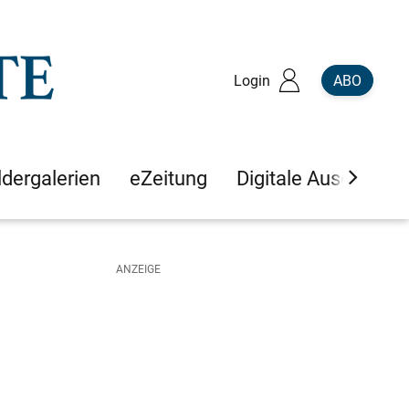
Login
ABO
ldergalerien
eZeitung
Digitale Ausgaben