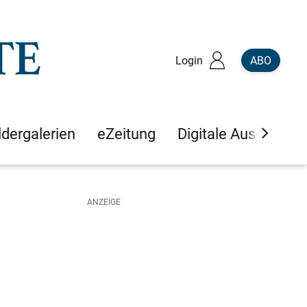
Login
ABO
ldergalerien
eZeitung
Digitale Ausgaben