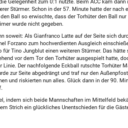
ie Gelegenheit zum 0:1 nutzte. Beim ACC kam dann i
erer Stürmer. Schon in der 57. Minute hatte der nach e
 den Ball so erwischte, dass der Torhüter den Ball nur
heimer wurde nicht gegeben.
 soweit: Als Gianfranco Latte auf der Seite sich dur
hel Forzano zum hochverdienten Ausgleich einschieße
für Tino Jungblut einen weiteren Stürmer. Das hätte s
ehend vor dem Tor den Torhüter ausgespielt hatte, do
r Linie. Der nachfolgende Eckball rutschte Torhüter 
e zur Seite abgedrängt und traf nur den Außenpfoste
en und riskierten nun alles. Glück dann in der 90. Min
f.
el, indem sich beide Mannschaften im Mittelfeld bekä
em Strich ein glückliches Unentschieden für die Gäst