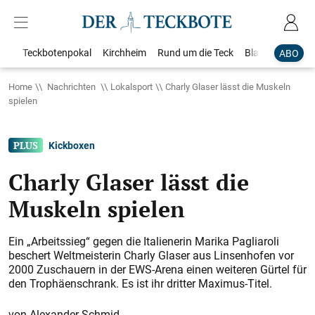
Teckbotenpokal
Kirchheim
Rund um die Teck
Blaulicht
Loka
ABO
Home
Nachrichten
Lokalsport
Charly Glaser lässt die Muskeln
spielen
Kickboxen
Charly Glaser lässt die
Muskeln spielen
Ein „Arbeitssieg“ gegen die Italienerin Marika Pagliaroli
beschert Weltmeisterin Charly Glaser aus Linsenhofen vor
2000 Zuschauern in der EWS-Arena einen weiteren Gürtel für
den Trophäenschrank. Es ist ihr dritter Maximus-Titel.
Alexander Schmid