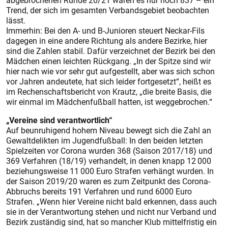
abgebrochenen Runde 20/21 waren es nur noch 837 – ein
Trend, der sich im gesamten Verbandsgebiet beobachten
lässt.
Immerhin: Bei den A- und B-Junioren steuert Neckar-Fils
dagegen in eine andere Richtung als andere Bezirke, hier
sind die Zahlen stabil. Dafür verzeichnet der Bezirk bei den
Mädchen einen leichten Rückgang. „In der Spitze sind wir
hier nach wie vor sehr gut aufgestellt, aber was sich schon
vor Jahren andeutete, hat sich leider fortgesetzt“, heißt es
im Rechenschaftsbericht von Krautz, „die breite Basis, die
wir einmal im Mädchenfußball hatten, ist weggebrochen.“
„Vereine sind verantwortlich“
Auf beunruhigend hohem Niveau bewegt sich die Zahl an
Gewaltdelikten im Jugendfußball: In den beiden letzten
Spielzeiten vor Corona wurden 368 (Saison 2017/18) und
369 Verfahren (18/19) verhandelt, in denen knapp 12 000
beziehungsweise 11 000 Euro Strafen verhängt wurden. In
der Saison 2019/20 waren es zum Zeitpunkt des Corona-
Abbruchs bereits 191 Verfahren und rund 6000 Euro
Strafen. „Wenn hier Vereine nicht bald erkennen, dass auch
sie in der Verantwortung stehen und nicht nur Verband und
Bezirk zuständig sind, hat so mancher Klub mittelfristig ein