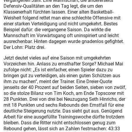
vergangenen Jahr. Eine Mannschaft, die andererseits
Defensiv-Qualitäten an den Tag legt, die um den
Klassenerhalt fürchten lassen. Einer alten Basketball-
Weisheit folgend rettet man eine schlechte Offensive mit
einer starken Verteidigung und nicht umgekehrt. Bestes
Beispiel dafür: die vergangene Saison. Da wirkte die
Mannschaft im Vorwärtsgang oft uninspiriert und leicht
ausrechenbar. Hinten dagegen wurde gnadenlos gefightet.
Der Lohn: Platz drei.
Jetzt deutet vieles auf eine Saison mit umgekehrten
Vorzeichen hin. Anlass zu ernsthafter Sorge? Michael Mai
zufolge nicht: „Es ist einfacher, einen Spieler dazu zu
bringen gut zu verteidigen, als einen guten Schützen aus
ihm zu machen“, meint der Trainer. Eine Dreier-Quote
jenseits der 40 Prozent auf beiden Seiten, sieben von zwölf,
so die stolze Bilanz von Tim Koch, am Ende Topscorer mit
28 Punkten. Drei von drei bei Neuzugang Seth Hinrichs, der
mit 18 Punkten und sechs Rebounds den Ernstfall für eine
deutliche Steigerung nutzte. Das sieht gut aus. Genügend
Arbeit für eine ausgefüllte Trainingswoche dürfte trotzdem
bleiben. Dass die Ritter nicht entschlossen genug zum
Rebound gehen, lässt sich an Zahlen festmachen: 43:33