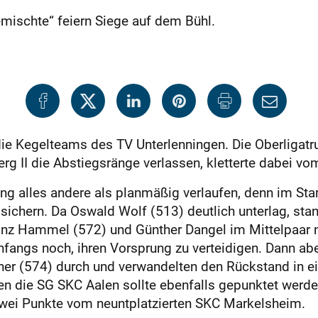
mischte“ feiern Siege auf dem Bühl.
ie Kegelteams des TV Unterlenningen. Die Oberligatru
 II die Abstiegsränge verlassen, kletterte dabei vom
ung alles andere als planmäßig verlaufen, denn im St
 sichern. Da Oswald Wolf (513) deutlich unterlag, st
ranz Hammel (572) und Günther Dangel im Mittelpaar 
fangs noch, ihren Vorsprung zu verteidigen. Dann ab
er (574) durch und verwandelten den Rückstand in ei
 die SG SKC Aalen sollte ebenfalls gepunktet werden.
zwei Punkte vom neuntplatzierten SKC Markelsheim.