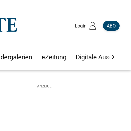
Login
ABO
ldergalerien
eZeitung
Digitale Ausgaben