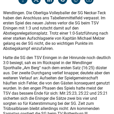
Wendlingen. Die Oberliga-Volleyballer der SG Neckar-Teck
haben den Anschluss ans Tabellenmittelfeld verpasst. Im
ersten Spiel des neuen Jahres verlor die SG beim TSV
Eningen mit 1:3 und rutscht damit auf den
Abstiegsrelegationsplatz. Trotz einer 1:0-Satzführung nach
einer starken Aufschlagserie von Kapitän Michael Melzer
gelang es der SG nicht, die so wichtigen Punkte im
Abstiegskampf einzufahren.
Hatte die SG den TSV Eningen in der Hinrunde noch deutlich
3:0 besiegt, sah es im Rückspiel in der Wendlinger
Sporthalle „Am Berg“ nach dem ersten Satz (16:25) düs­ter
aus. Der zweite Durchgang verlief knapper, deutete aber den
weiteren Verlauf an: Aufseiten der Spielgemeinschaft
häuften sich Fehler, die von den Gästen konsequent genutzt
wurden. In den engen Phasen des Spiels hatte meist der
TSV das bessere Ende für sich: Mit 25:23, 25:22 und 25:21
sicherten sich die Eninger die Sätze zwei bis vier und
sorgten so für Katerstimmung bei der SG. Zeit zum
Trübsalblasen bleibt allerdings nicht: Am kommenden
Samstag gastiert die SG beim TV Rottenburg III.