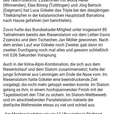
des Team-Slaloms. Zusammen mit Mona Heller
(Winnenden), Elea Börsig (Tuttlingen) und Jörg Bertsch
(Degmarn) hat Luca Gökeler das Triple bei den diesjährigen
Titelkämpfen in der katalanischen Hauptstadt Barcelona
nach Hause gefahren (wir berichteten).
Zuvor hatte das Bundeskader-Mitglied unter insgesamt 80
Teilnehmern bereits den Riesenslalom vor dem Letten Davis
Zvjenicks und dem Tschechen Jan Möller gewonnen. Nach
dem ersten Lauf war Gökeler noch Zweiter, gab dann im
zweiten Durchgang noch mal alles und gewann schließlich
mit 0,06 Sekunden Vorsprung.
Auch in der Inline-Alpin-Kombination, die sich aus dem
Riesentorlauf und dem Slalom zusammensetzt, hatte der
junge Schreiner aus Lenningen am Ende die Nase vorn. Im
Riesenslalom hatte Gökeler eine beeindruckende Zeit
vorgelegt, die nicht mehr getoppt werden konnte. Im Slalom
gelang es ihm, in einem hochspannenden Finish mit der
Tagesbestzeit den Titel zu sichern. Im Slalom-Wettbewerb
und im abschließenden Parallelslalom riskierte der
dreifache Weltmeister etwas zu viel und schied aus.