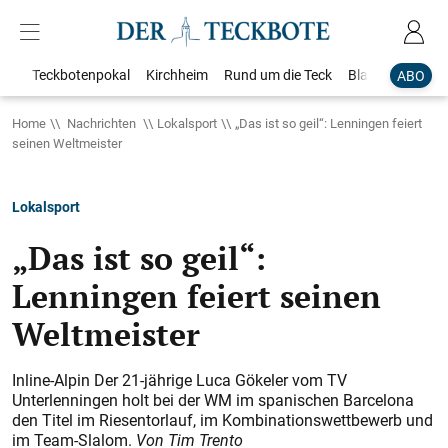
Teckbotenpokal
Kirchheim
Rund um die Teck
Blaulicht
Loka
ABO
Home
Nachrichten
Lokalsport
„Das ist so geil“: Lenningen feiert
seinen Weltmeister
Lokalsport
„Das ist so geil“:
Lenningen feiert seinen
Weltmeister
Inline-Alpin Der 21-jährige Luca Gökeler vom TV
Unterlenningen holt bei der WM im spanischen Barcelona
den Titel im Riesentorlauf, im Kombinations­wettbewerb und
im Team-Slalom.
Von Tim Trento