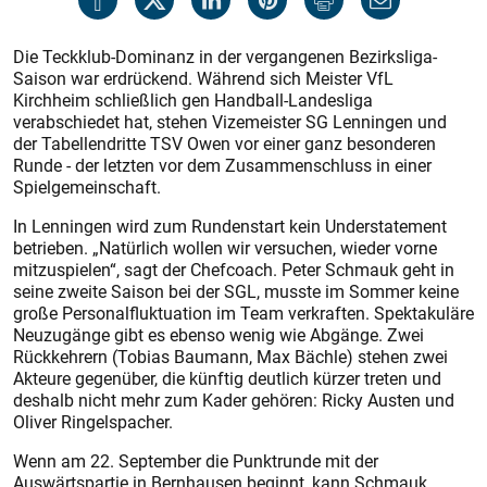
Die Teckklub-Dominanz in der vergangenen Bezirksliga-
Saison war erdrückend. Während sich Meister VfL
Kirchheim schließlich gen Handball-Landesliga
verabschiedet hat, stehen Vizemeister SG Lenningen und
der Tabellendritte TSV Owen vor einer ganz besonderen
Runde - der letzten vor dem Zusammenschluss in einer
Spielgemeinschaft.
In Lenningen wird zum Rundenstart kein Understatement
betrieben. „Natürlich wollen wir versuchen, wieder vorne
mitzuspielen“, sagt der Chefcoach. Peter Schmauk geht in
seine zweite Saison bei der SGL, musste im Sommer keine
große Personalfluktuation im Team verkraften. Spektakuläre
Neuzugänge gibt es ebenso wenig wie Abgänge. Zwei
Rückkehrern (Tobias Baumann, Max Bächle) stehen zwei
Akteure gegenüber, die künftig deutlich kürzer treten und
deshalb nicht mehr zum Kader gehören: Ricky Austen und
Oliver Ringelspacher.
Wenn am 22. September die Punktrunde mit der
Auswärtspartie in Bernhausen beginnt, kann Schmauk