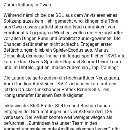
Zurückhaltung in Owen
Während nämlich bei der SGL aus dem Anvisieren eines
Spitzenplatzes kein Hehl gemacht wird, klingen die Töne
aus Owen etwas zurückhaltender. Nach unruhigen, von
Emotionalität geprägten Wochen, wollen die Herzogstädter
vor allen Dingen Ruhe und Stabilität zurückgewinnen. Die
Chancen dafür stehen nicht schlecht. Entgegen erster
Befürchtungen blieb ein Spieler-Exodus aus. Marius
Dotschkal, der neue Trainer mit langer sportlicher TSVO-Vita,
komme laut Owens Sprecher Raphael Schmid beim Team
und im Umfeld „gut an, mache zudem ein „Top-Training“.
Die Laune steigerte zudem ein hochkarätiger Neuzugang.
Vom Oberliga-Aufsteiger TSV Zizishausen kam auf den
letzten Drücker Linkshänder Patrick Renner-Slis - ein
Königstransfer für einen Bezirksligisten.
Inklusive der Klett-Brüder Steffen und Bastian haben
entgegen der Befürchtungen nur vier Akteure den TSV
verlassen. Der Verlust könnte weit weniger wiegen als
befürchtet. „Zumindest hat unser Team in den
Vorbereitungsspielen gute Ansätze erkennen lassen“, gibt