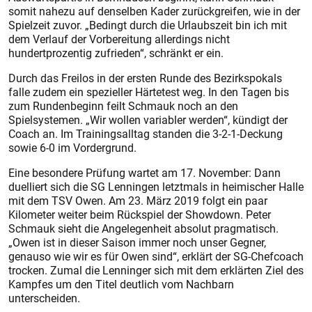
somit nahezu auf denselben Kader zurückgreifen, wie in der
Spielzeit zuvor. „Bedingt durch die Urlaubszeit bin ich mit
dem Verlauf der Vorbereitung allerdings nicht
hundertprozentig zufrieden“, schränkt er ein.
Durch das Freilos in der ersten Runde des Bezirkspokals
falle zudem ein spezieller Härtetest weg. In den Tagen bis
zum Rundenbeginn feilt Schmauk noch an den
Spielsystemen. „Wir wollen variabler werden“, kündigt der
Coach an. Im Trainingsalltag standen die 3-2-1-Deckung
sowie 6-0 im Vordergrund.
Eine besondere Prüfung wartet am 17. November: Dann
duelliert sich die SG Lenningen letztmals in heimischer Halle
mit dem TSV Owen. Am 23. März 2019 folgt ein paar
Kilometer weiter beim Rückspiel der Showdown. Peter
Schmauk sieht die Angelegenheit absolut pragmatisch.
„Owen ist in dieser Saison immer noch unser Gegner,
genauso wie wir es für Owen sind“, erklärt der SG-Chefcoach
trocken. Zumal die Lenninger sich mit dem erklärten Ziel des
Kampfes um den Titel deutlich vom Nachbarn
unterscheiden.