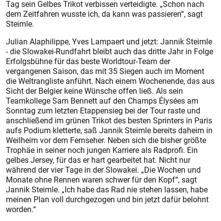
Tag sein Gelbes Trikot verbissen verteidig­te. „Schon nach
dem Zeitfahren wusste ich, da kann was passieren“, sagt
Steimle.
Julian Alaphilippe, Yves Lampaert und jetzt: Jannik Steimle
- die Slowakei-Rundfahrt bleibt auch das dritte Jahr in Folge
Erfolgsbühne für das beste Worldtour-Team der
vergangenen Saison, das mit 35 Siegen auch im Moment
die Weltrangliste anführt. Nach einem Wochenende, das aus
Sicht der Belgier keine Wünsche offen ließ. Als sein
Teamkollege Sam Bennett auf den Champs Élysées am
Sonntag zum letzten Etappensieg bei der Tour raste und
anschließend im grünen Trikot des besten Sprinters in Paris
aufs Podium kletterte, saß Jannik Steimle bereits daheim in
Weilheim vor dem Fernseher. Neben sich die bisher größte
Trophäe in seiner noch jungen Karriere als Radprofi. Ein
gelbes Jersey, für das er hart gearbeitet hat. Nicht nur
während der vier Tage in der Slowakei. „Die Wochen und
Monate ohne Rennen waren schwer für den Kopf“, sagt
Jannik Steimle. „Ich habe das Rad nie stehen lassen, habe
meinen Plan voll durchgezogen und bin jetzt dafür belohnt
worden.“