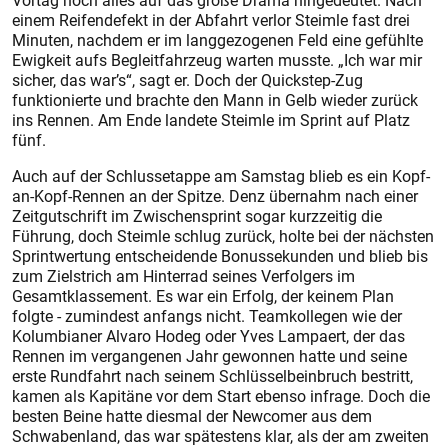
Vortag noch alles auf das große Drama hingedeutet. Nach
einem Reifendefekt in der Abfahrt verlor Steimle fast drei
Minuten, nachdem er im langgezogenen Feld eine gefühlte
Ewigkeit aufs Begleitfahrzeug warten musste. „Ich war mir
sicher, das war’s“, sagt er. Doch der Quickstep-Zug
funktionierte und brachte den Mann in Gelb wieder zurück
ins Rennen. Am Ende landete Steimle im Sprint auf Platz
fünf.
Auch auf der Schlussetappe am Samstag blieb es ein Kopf-
an-Kopf-Rennen an der Spitze. Denz übernahm nach einer
Zeitgutschrift im Zwischensprint sogar kurzzeitig die
Führung, doch Steimle schlug zurück, holte bei der nächsten
Sprintwertung entscheidende Bonussekunden und blieb bis
zum Zielstrich am Hinterrad seines Verfolgers im
Gesamtklassement. Es war ein Erfolg, der keinem Plan
folgte - zumindest anfangs nicht. Teamkollegen wie der
Kolumbianer Alvaro Hodeg oder Yves Lampaert, der das
Rennen im vergangenen Jahr gewonnen hatte und seine
erste Rundfahrt nach seinem Schlüsselbeinbruch bestritt,
kamen als Kapitäne vor dem Start ebenso infrage. Doch die
besten Beine hatte diesmal der Newcomer aus dem
Schwabenland, das war spätestens klar, als der am zweiten