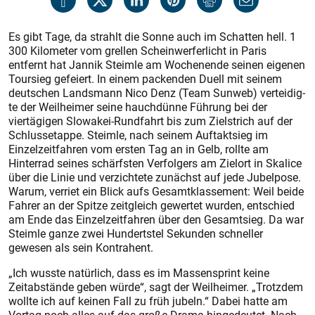
Es gibt Tage, da strahlt die Sonne auch im Schatten hell. 1
300 Kilometer vom grellen Scheinwerferlicht in Paris
entfernt hat Jannik Steimle am Wochenende seinen eigenen
Toursieg gefeiert. In einem packenden Duell mit seinem
deutschen Landsmann Nico Denz (Team Sunweb) verteidig­
te der Weilheimer seine hauchdünne Führung bei der
viertägigen Slowakei-Rundfahrt bis zum Zielstrich auf der
Schlussetappe. Steimle, nach seinem Auftaktsieg im
Einzelzeitfahren vom ersten Tag an in Gelb, rollte am
Hinterrad seines schärfsten Verfolgers am Zielort in Skalice
über die Linie und verzichtete zunächst auf jede Jubelpose.
Warum, verriet ein Blick aufs Gesamtklassement: Weil beide
Fahrer an der Spitze zeitgleich gewertet wurden, entschied
am Ende das Einzelzeitfahren über den Gesamtsieg. Da war
Steimle ganze zwei Hundertstel Sekunden schneller
gewesen als sein Kontrahent.
„Ich wusste natürlich, dass es im Massensprint keine
Zeitabstände geben würde“, sagt der Weilheimer. „Trotzdem
wollte ich auf keinen Fall zu früh jubeln.“ Dabei hatte am