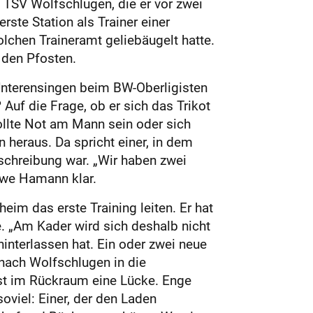
SV Wolfschlugen, die er vor zwei
rste Station als Trainer einer
olchen Traineramt geliebäugelt hatte.
 den Pfosten.
 Unterensingen beim BW-Oberligisten
uf die Frage, ob er sich das Trikot
ollte Not am Mann sein oder sich
n heraus. Da spricht einer, in dem
eschreibung war. „Wir haben zwei
 Uwe Hamann klar.
eim das erste Training leiten. Er hat
. „Am Kader wird sich deshalb nicht
hinterlassen hat. Ein oder zwei neue
 nach Wolfschlugen in die
ässt im Rückraum eine Lücke. Enge
oviel: Einer, der den Laden