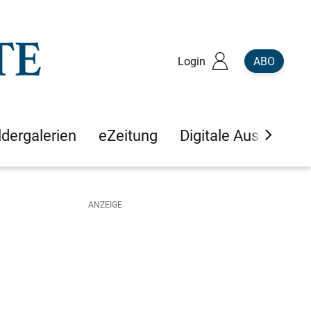
Login
ABO
ldergalerien
eZeitung
Digitale Ausgaben