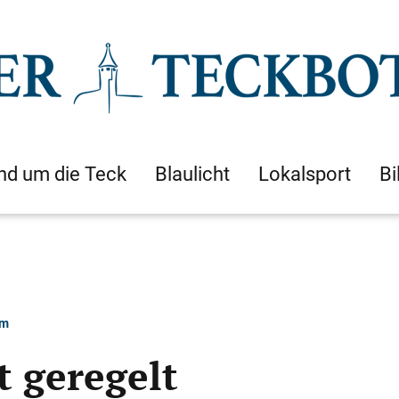
nd um die Teck
Blaulicht
Lokalsport
Bi
im
t geregelt