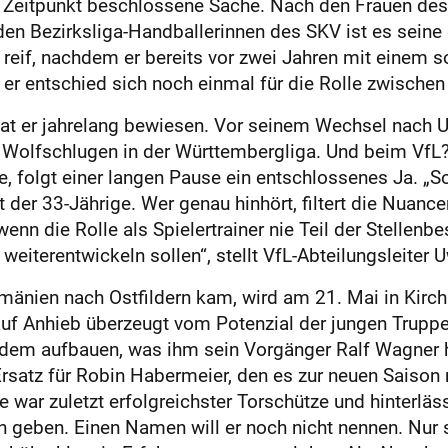
eitpunkt beschlossene Sache. Nach den Frauen des T
den Bezirksliga-Handballerinnen des SKV ist es seine e
 reif, nachdem er bereits vor zwei Jahren mit einem s
r entschied sich noch einmal für die Rolle zwischen
 hat er jahrelang bewiesen. Vor seinem Wechsel nach
lfschlugen in der Württembergliga. Und beim VfL? A
, folgt einer langen Pause ein entschlossenes Ja. „S
t der 33-Jährige. Wer genau hinhört, filtert die Nuance
nn die Rolle als Spielertrainer nie Teil der Stellenb
 weiterentwickeln sollen“, stellt VfL-Abteilungsleiter
umänien nach Ostfildern kam, wird am 21. Mai in Kirchh
auf Anhieb überzeugt vom Potenzial der jungen Truppe
auf dem aufbauen, was ihm sein Vorgänger Ralf Wagner 
 Ersatz für Robin Habermeier, den es zur neuen Saison
e war zuletzt erfolgreichster Torschütze und hinterl
 geben. Einen Namen will er noch nicht nennen. Nur s