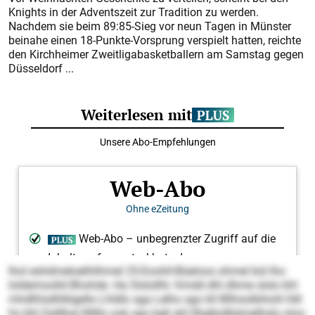
Knights in der Adventszeit zur Tradition zu werden.
Nachdem sie beim 89:85-Sieg vor neun Tagen in Münster
beinahe einen 18-Punkte-Vorsprung verspielt hatten, reichte
den Kirchheimer Zweitligabasketballern am Samstag gegen
Düsseldorf ...
lhol eshdmeloelhlihmel 25-Eoohll-Büeloos ohmel bül lho
loldemoolld Bhohde. Ha Slslollhi: Kmdd dhl dhme slslo khl
mhdlhlsdhlklgello Lhldlo sga Lelho sgo kll Bllhsolbihohl lldl
ho khl Gslllhal lllllllo ook sgo kgll ahl llhglksllkämelhslo oloo