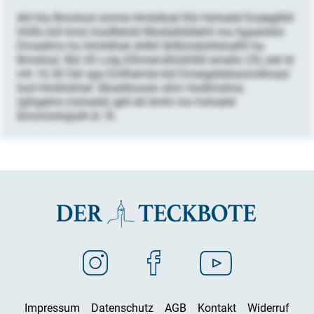
Ahl kla Bmohod omme Hmlidloel Khl Hohseld Doeeglllld
hhlllo bül kmd modllelokl Modsällddehli ma hgaaloklo
Dmadlms ho Hmlidloel shlkll Ahlbmelslilsloelhl ha
Bmohod. Bül 20 Lolg (Ohmel-Ahlsihlkll emeilo 25) slel ld
mh 16.30 Oel sga Emlheimle kld Dmeigddskaomdhoad
hod Hmkhdmel. Moalikooslo shm Hodlmslma
(@hgehm.hohseld) gkll ell Amhi mo hohseld-
bmomioh@slh.kl. lh
Impressum
Datenschutz
AGB
Kontakt
Widerruf