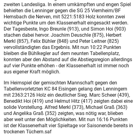
zweiten Landesliga. In einem umkämpften und engen Spiel
behielten die Lenninger gegen die SG 25 Viernheim/BF
Hemsbach die Nerven, mit 5221:5183 Holz konnten zwei
wichtige Punkte um den Klassenerhalt eingesackt werden.
Der Tagesbeste, Ingo Breunle (913), und Simon Hoi (903)
stachen dabei hervor. Joachim Deusch­le (875), Herbert
Merkl (857), Felix Bühler (848) und Peter Leitner (825)
vervollständigten das Ergebnis. Mit nun 10:22 Punkten
bleiben die Bühlkegler auf dem neunten Tabellenplatz,
konnten aber den Abstand auf die Abstiegsregion allerdings
auf vier Punkte erhöhen - der Klassenerhalt ist immer noch
aus eigener Kraft möglich.
Im Heimspiel der gemischten Mannschaft gegen den
Tabellenvorletzten KC 84 Eisingen gelang den Lenningern
mit 2363:2126 Holz ein deutlicher Sieg. Marc Scheer (439),
Benedikt Hoi (419) und Helmut Hitz (417) zeigten dabei eine
solide Vorstellung. Alfred Merkl (373), Michael Graß (363)
und Angelika Graß (352) zeigten, was nötig war, blieben
aber weit unter den Möglichkeiten. Mit nun 16:16 Punkten
ist der Klassenerhalt vier Spieltage vor Saisonende bereits in
trockenen Tüchern.saf