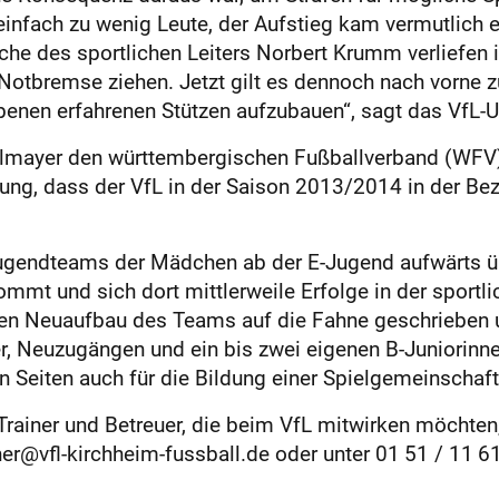
einfach zu wenig Leute, der Aufstieg kam vermutlich e
äche des sportlichen Leiters Norbert Krumm verliefen 
 Notbremse ziehen. Jetzt gilt es dennoch nach vorne 
benen erfahrenen Stützen aufzubauen“, sagt das VfL-
lmayer den württembergischen Fußballverband (WFV) 
g, dass der VfL in der Saison 2013/2014 in der Bezir
Jugendteams der Mädchen ab der E-Jugend aufwärts üb
mmt und sich dort mittlerweile Erfolge in der sportli
en Neuaufbau des Teams auf die Fahne geschrieben un
r, Neuzugängen und ein bis zwei eigenen B-Juniorinn
en Seiten auch für die Bildung einer Spielgemeinschaft
 Trainer und Betreuer, die beim VfL mitwirken möchten
her@vfl-kirchheim-fussball.de oder unter 01 51 / 11 6