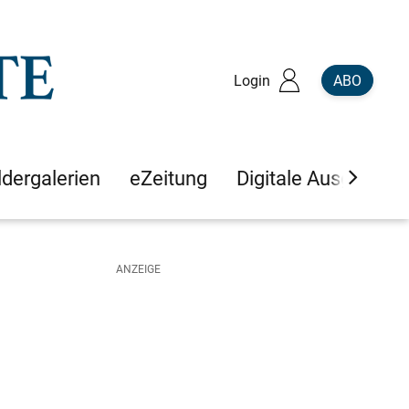
Login
ABO
ldergalerien
eZeitung
Digitale Ausgaben