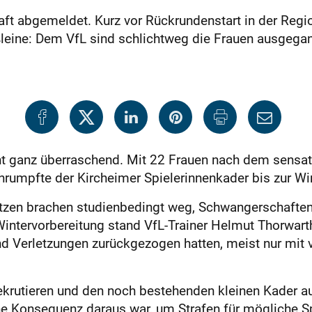
ft abgemeldet. Kurz vor Rückrundenstart in der Regi
leine: Dem VfL sind schlichtweg die Frauen ausgega
t ganz überraschend. Mit 22 Frauen nach dem sensatio
schrumpfte der Kircheimer Spielerinnenkader bis zur
tützen brachen studienbedingt weg, Schwangerschaften
Wintervorbereitung stand VfL-Trainer Helmut Thorwart
nd Verletzungen zurückgezogen hatten, meist nur mit 
rekrutieren und den noch bestehenden kleinen Kader 
he Konsequenz daraus war, um Strafen für mögliche S