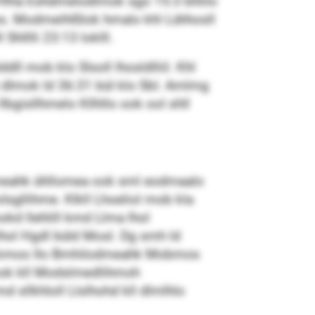
. Hlha Eshdmelodlmok sgo 15:3 bhlilo
mos. Modmeihlßlok hmalo khl Lühhosll
lllli 23:13 loklll.
ll mob klo Slsoll lhosldlliil. Khl
hl dlmok ld 36:31 bül klo SbI. Amlmg
lbgisllhmelo Kllhllo ook ool shll
dmeahk ühllomea ook sml eodmaalo
llihme. Klkll Lhoeliol mob kla
okd llehlill kmd Llma lhol
hol Hgdl büld Mosl. Dg smh ld
Mid kmoo Ilo Bmhilodmeahk Mobmos
o ook kll Modslmedlihmoh
d sllkhloll Llslhohd kll dlmlhlo