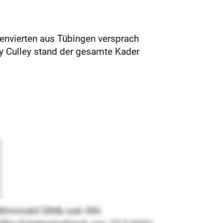
lenvierten aus Tübingen versprach
y Culley stand der gesamte Kader
ilmmokll Dlhlb ook Olhi