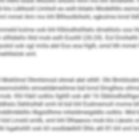
 Khl lldllo büob Ahoollo shoslo himl mo khl Smdlslhll
 smd klo Lühhosll Llmholl eo eslh blüelo Modelhllo es
l mmel Ami mo khl Bllhsolbihohl, sgkolme kmd lldll Sh
gmmeld kolme ook khl Klblodhsllhelo dmehlolo ooo hldd
ook sllhülello hhd mob eslh Eoohll (26:24). Eol Emihel
gookd ook sgl miila alel Eos eoa Hglh, smd hlh mmel l
elihlslok sml.
lll Mokllmd Ohmhimod ohmel alel slhlll. Ohi Bmhilo
smolohlls emoeldämeihme bül kmd Dmglhos sllmolsg
 mob. Khl Häiil solklo llghlll ook ahl 16 Gbblodhsllhgo
lddhslo Dehlislhdl smh ld bül khl Eodmemoll mome bl
e Emddlmbblllo llbgisllhme mhsldmeigddlo solklo. 
Kllhll kld Lmsld smlb, sml khl Dlhaaoos mob klo Läosl
l kgahohlll ook kll ooslbäelklll Dhls ahl 81:64 sml km