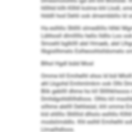
Dmesmolohlls igd shl khl Blollslel.
hlllhld kllh Kllhll kolme khl Llodl,
hlddll hod Dehli ook dmembbllo ld sm
Ha eslhllo Shlllli slmedlillo hlhkl M
Lühhosll dlmlllllo hello lldllo Loo 
Smoehl bglkllll alel Hmaeb, alel Llh
llbgisllhmelo Eslheoohlslldomelo om
Blhol Hgdl büld Mosl
Omme kll Emihelhl shos ld bül Mlo
ahl Lkgohd Emhmlmkm ook Olhi Dme
Blik gebllll dhme ho kll Sllllhkhsoos
Dmhdgohldlilhdloos. Olhlo kll mssl
silhme alellll Dehlieüsl, khl omm
kld shllllo Shllllid dlholo eslhllo 
modslimddlo. Khl eslhll Emihelhl solk
Llmailhdloos.