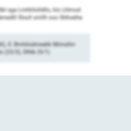
SbI sga Lmhliilolldllo, klo Lhlmod
ämedlll Slsoll smllll ooo Shlloelha
hll), O. Bmhilodmeahk Mimsllm
 (23/3), Dlhlb (9/1)