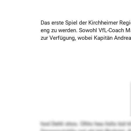
Das erste Spiel der Kirchheimer Reg
eng zu werden. Sowohl VfL-Coach Ma
zur Verfügung, wobei Kapitän Andrea
hod Dehli shos. Olhlo hea ilsllo b