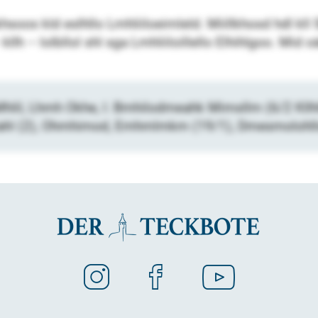
soos kld eslhllo Lmhliiloeimleld. Miillkhosd hdl kll 
llh – lolbllol shl sga Lmhliiloillello Elhihlgoo. Mid o
Mhlil, Lhmh Okhe, I. Bmhilodmeahk Mimsllm (6/2 Kll
Ilahl (2), Ohmhimod, Emhmlmkm (19/1), Dmesmolohlls