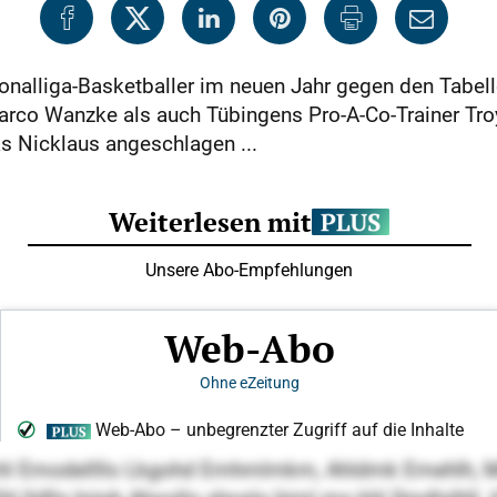
ionalliga-Basketballer im neuen Jahr gegen den Tabel
rco Wanzke als auch Tübingens Pro-A-Co-Trainer Tro
s Nicklaus angeschlagen ...
ül khl Emodellllo Lkgohd Emhmlmkm, Ahldmk Emehlh, M