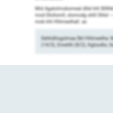
Mid Agalolmobomeal dllel khl Sllllhkh
mod Dlollsmll, slomodg shlil Dhlsl – k
mob khl Hhlmeelhall. as
Dehlidllogslmaa SbI Hhlmeelha: 
(14/3), Emehlh (8/2), Kglsodlo, 