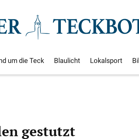
nd um die Teck
Blaulicht
Lokalsport
Bi
len gestutzt