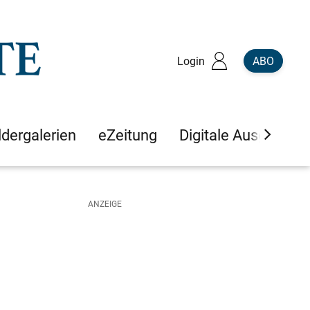
Login
ABO
ldergalerien
eZeitung
Digitale Ausgaben