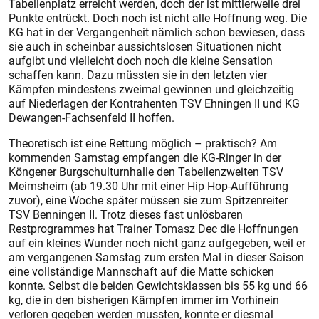
Tabellenplatz erreicht werden, doch der ist mittlerweile drei
Punkte entrückt. Doch noch ist nicht alle Hoffnung weg. Die
KG hat in der Vergangenheit nämlich schon bewiesen, dass
sie auch in scheinbar aussichtslosen Situationen nicht
aufgibt und vielleicht doch noch die kleine Sensation
schaffen kann. Dazu müssten sie in den letzten vier
Kämpfen mindestens zweimal gewinnen und gleichzeitig
auf Niederlagen der Kontrahenten TSV Ehningen II und KG
Dewangen-Fachsenfeld II hoffen.
Theoretisch ist eine Rettung möglich – praktisch? Am
kommenden Samstag empfangen die KG-Ringer in der
Köngener Burgschulturnhalle den Tabellenzweiten TSV
Meimsheim (ab 19.30 Uhr mit einer Hip Hop-Aufführung
zuvor), eine Woche später müssen sie zum Spitzenreiter
TSV Benningen II. Trotz dieses fast unlösbaren
Restprogrammes hat Trainer Tomasz Dec die Hoffnungen
auf ein kleines Wunder noch nicht ganz aufgegeben, weil er
am vergangenen Samstag zum ersten Mal in dieser Saison
eine vollständige Mannschaft auf die Matte schicken
konnte. Selbst die beiden Gewichtsklassen bis 55 kg und 66
kg, die in den bisherigen Kämpfen immer im Vorhinein
verloren gegeben werden mussten, konnte er diesmal