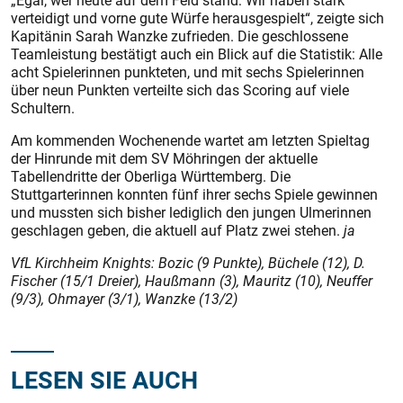
„Egal, wer heute auf dem Feld stand: Wir haben stark
verteidigt und vorne gute Würfe herausgespielt“, zeigte sich
Kapitänin Sarah Wanzke zufrieden. Die geschlossene
Teamleistung bestätigt auch ein Blick auf die Statistik: Alle
acht Spielerinnen punkteten, und mit sechs Spielerinnen
über neun Punkten verteilte sich das Scoring auf viele
Schultern.
Am kommenden Wochenende wartet am letzten Spieltag
der Hinrunde mit dem SV Möhringen der aktuelle
Tabellendritte der Oberliga Württemberg. Die
Stuttgarterinnen konnten fünf ihrer sechs Spiele gewinnen
und mussten sich bisher lediglich den jungen Ulmerinnen
geschlagen geben, die aktuell auf Platz zwei stehen.
ja
VfL Kirchheim Knights: Bozic (9 Punkte), Büchele (12), D.
Fischer (15/1 Dreier), Haußmann (3), Mauritz (10), Neuffer
(9/3), Ohmayer (3/1), Wanzke (13/2)
LESEN SIE AUCH