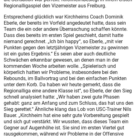
Regionalligaspiel den Vizemeister aus Freiburg.
Entsprechend glücklich war Kirchheims Coach Dominik
Eberle, der bereits im Vorfeld angedeutet hatte, dass sein
Team die ein oder andere Überraschung schaffen könnte.
Dass dies bereits im ersten Spiel geschieht, damit hatte
niemand gerechnet. „Ich bin happy“, so Eberle, „mit vier
Punkten gegen den letztjährigen Vizemeister zu gewinnen
ist ein gutes Ergebnis.“ Es seien aber auch deutliche
Schwächen erkennbar gewesen, an denen man in der
kommenden Woche arbeiten wolle. „Spielerisch und
körperlich hatten wir Probleme, insbesondere bei den
Rebounds, im Ballvortrag und bei den einfachen Punkten
unter dem Korb. Da haben wir heute gemerkt, dass die
Regionalliga eine andere Klasse ist“, so Eberle, der den Sieg
schnell analysiert hatte: „Wir haben zwei gute Phasen
gehabt: ganz am Anfang und zum Schluss, das hat uns den
Sieg gerettet.“ Ähnliche klang das Lob von USC-Trainer Nils
Bauer. „Kirchheim hat eine sehr gute Vorbereitung gespielt
und sich gut verstärkt. Wir wussten, dass dieses Team ein
Gegner auf Augenhöhe ist. Sie sind im ersten Viertel gut
rausgekommen, während wir Probleme in der Offensive