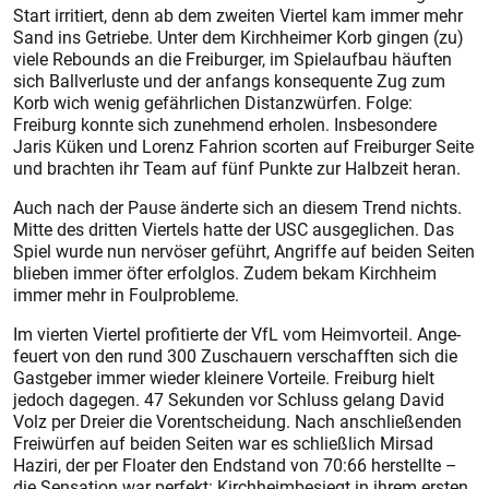
Start irritiert, denn ab dem zweiten Viertel kam immer mehr
Sand ins Getriebe. Unter dem Kirchheimer Korb gingen (zu)
viele Rebounds an die Freiburger, im Spielaufbau häuften
sich Ballverluste und der anfangs konsequente Zug zum
Korb wich wenig gefährlichen Distanzwürfen. Folge:
Freiburg konnte sich zunehmend erholen. Insbesondere
Jaris Küken und Lorenz Fahrion scorten auf Freiburger Seite
und brachten ihr Team auf fünf Punkte zur Halbzeit heran.
Auch nach der Pause änderte sich an diesem Trend nichts.
Mitte des dritten Viertels hatte der USC ausgeglichen. Das
Spiel wurde nun nervöser geführt, Angriffe auf beiden Seiten
blieben immer öfter erfolglos. Zudem bekam Kirchheim
immer mehr in Foulprobleme.
Im vierten Viertel profitierte der VfL vom Heimvorteil. Ange-
feuert von den rund 300 Zuschauern verschafften sich die
Gastgeber immer wieder kleinere Vorteile. Freiburg hielt
jedoch dagegen. 47 Sekunden vor Schluss gelang David
Volz per Dreier die Vorentscheidung. Nach anschließenden
Freiwürfen auf beiden Seiten war es schließlich Mirsad
Haziri, der per Floater den Endstand von 70:66 herstellte –
die Sensation war perfekt: Kirchheimbesiegt in ihrem ersten