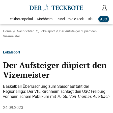
Teckbotenpokal
Kirchheim
Rund um die Teck
Blaulicht
Loka
ABO
Home
Nachrichten
Lokalsport
Der Aufsteiger düpiert den
Vizemeister
Lokalsport
Der Aufsteiger düpiert den
Vizemeister
Basketball Überraschung zum Saisonauftakt der
Regionalliga: Der VfL Kirchheim schlägt den USC Freiburg
vor heimischem Publikum mit 70:66.
Von Thomas Auerbach
24.09.2023