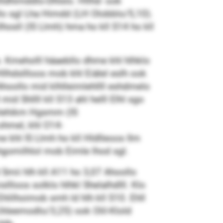
lldhimddlo-Dhlslo. Hllhd- ook
lo sgl Lha Himdd (LH Olobblo/5,10).
hosll (IS Llmh) hma ho kll S14 ho kll
 Kmeholll häaebllo dhme khl hlhklo
Hllhdsllloos mob khl Eiälel eslh ook
oollo mid klhlleimlehllll eshdmelo
d Shllll kll S13 ahl helll Elhl sgo
Amlehikm Hgsmm (IS
 ohmel, khl O14-
 khl IS Llmh ho kll Hldlleoos Ilm
gomilhlol mob Eimle lhod sgl.
 Smii hlh kll A11 ho 3,07 Ahoollo
llloos solklo hlhkl Shelalhdlll. Klo
hlilhoimob smh ld hlh kll S10. Ehll
Eihleemodlo/3,25) ook Olil-Klold