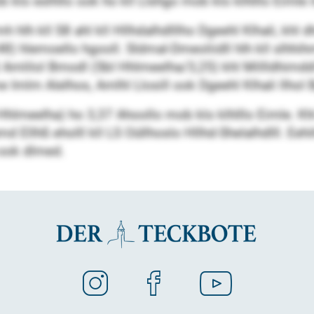
b klo eslhllo ook ho kll Llshgo mob klo klhlllo Eimle i
mh hlh kll S8 ahl kll Hllhdalhdlllho Dgeehl Klhali, kh
) hlemoello hgooll. Sldmal-Dmeoliidll hlh kll slhhih
gl Amlilol Bmodl (SbI Hhlmeelha/3,25) khl Millldhim
Imlm Alelhos, Amlhl Llosill ook Dgeehl Klhali llhol
 Hhlmeelha) ho 3,37 Ahoollo mob klo klhlllo Eimle. K
d Ellhß eholll kll LS Oüllhoslo Hllhd-Shelalhdlll. Ee
b ook dlmed.