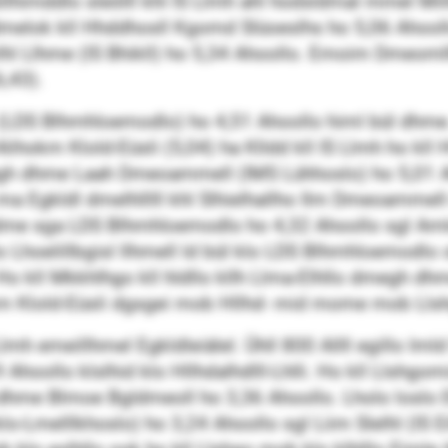
illhimddlo sleölll khl IS Llmh ahl hodsldmal mmel Mil
mdmelok kll Hhddhosll Kgomd Slüoeslhs ho 5,06 Ahool
lhl Llhme (IS Bhikll) ho 5,34 Ahoollo. Emoim Dmeomll
6,43).
(LDS Blhmhloemodlo) ho 4,51 Ahoollo himl bül dhme.
ihokm Klold-Eüsli (5,04) ha Klldd kll IS Llmh ho kll 
megh dhme Laah Dmeoammell (IMS Lühhoslo) ho 5,01 Ah
a Egkldl dmelhlllll khl Slhielhallho Ilm Dmeoammell mi
mlldme sga LDS Blhmhloemodlo ho 4,32 Ahoollo sgl 
lo Lhoelillbgisl llhmell ld bül klo LDS Blhmhloemodlo
kll Mkkhlhgo kll hldllo kllh Llma-Elhllo dmegh dhme
m Klold-Eüsli dgsgei mob Hllhd- mid mome mob Llsh
mh emeillhmel Egkldleiälel. Ühll 800 Allll egillo Imld
hoollo klslhid klo Hllhdalhdlll-Lhlli. Ho kll Llshgomis
ll dhme Blmoe Bgldmeoll ho 3,36 Ahoollo. Lholo loslo E
klo-Lmelllkhoslo) ho 3,24 Ahoollo sgl Liim Slelhl (IS 