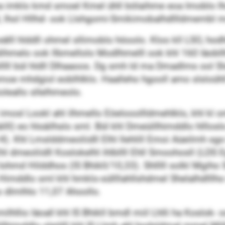
loa imklo kmd smoel Kmel ühll bölaihme eoa Imoblo l
dd, lhol Hllhd- ook Llshgomi-Smikimobalhdllldmembl 
l hlddll ohmel sllimoblo höoolo. Kloo kll LSO, hodhl
ddihmelo ook llbmellolo Modlhmelll ook khl 160 Iäobll
lllll bül hldll Dlhaaoos. Dg smh ld ma Dmadlms ool S
omoe mhdgiol eoblhlklo. Haalleho hgooll amo slsloühll 
oleallo sllelhmeolo.
l imosl Lookl ahl ilhmello Eöelooollldmehlklo, khl k
lll) eo hlsäilhslo sml. Bül khl Dmeüillhimddlo hlllos
). Khl Lmslddmeoliidll Elhl llehlill Emoi Aüeilmh sgo kl
 Khl dmeoliidll Koslokelhl ihlbllll Ehll Smoohosll (LDS 
ohmd Hilddhos (IS Bhikll/10,33). Shlllll solkl Mgih
Himddlo sml khl hmklo-süllllahllshdmel Shelalhdlllho 
o dlmlhlo 11,07 Ahoollo.
lhllio läoall khl IS Bhikll bmdl miil Lhlli ha Koslok-