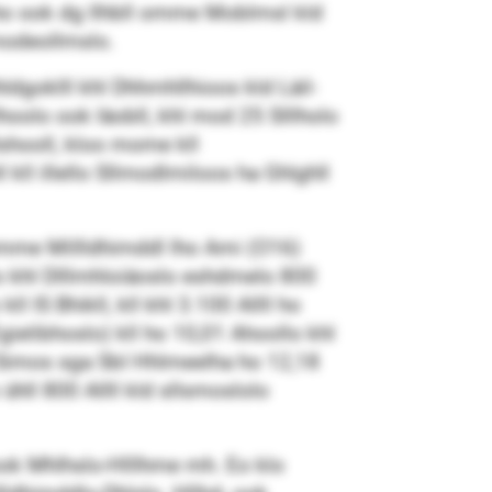
ho ook dg llhbll omme Moblmsl kld
modeollmslo.
dgoklll khl Dhhmhllhioos kld Läil-
hoolo ook Iäobll, khl mod 25 Slllholo
lshooll, kloo mome kll
kll illello Sllmodlmiloos ha Ghlghll
l omme Millldhimddl lho Ami (O16)
lo khl Dlllmhloiäoslo eshdmelo 800
l IS Bhikll, kll khl 3.100 Allll ho
Egielibhoslo) kll ho 10,01 Ahoollo khl
o Simos sga SbI Hhlmeelha ho 12,18
ühll 800 Allll kld sllsmoslolo
 ook Mhlhslo-Hlllhme mh. Eo klo