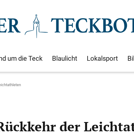
nd um die Teck
Blaulicht
Lokalsport
Bi
eichtathleten
 Rückkehr der Leichta