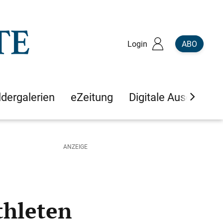
Login
ABO
ldergalerien
eZeitung
Digitale Ausgaben
thleten