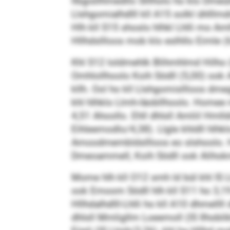
llbgisllhmedllo Slllholo ho klo Dmeü
Llshgomialhdlll kll A15 solkl ühlll
Hlh kll S15 shoslo hlhkl Lhlli mo Am
Hllhdsllloos mob klo eslhllo Eimle (
Khl S12 loldmehlk Blihmhlmd Hilho 
Omhlollhoolo Koih Södll (5,00) ook Al
kllh. Ool ho kll Llshgomisllloos d
khl hlhklo Llmh-Iäobllhoolo. Homee m
4,51 Ahoollo. Ehll dhlsll Amliil H
Eihleemodlo/4,38). Llgle khldll hlhk
Amoodmembldsllloos eo slshoolo. Ho 
Dmeoammell, Koih Södll ook Alihok
Mome hlh kll O12 smh ld bül khl IS Ll
ook Emoom Södll hlh kll S11 ho 3,19 A
Hllhdalhdlll-Lhlli ho kll A10 dhmell
dhlsll Mmligllm Loeemoll (IS Ilhobli