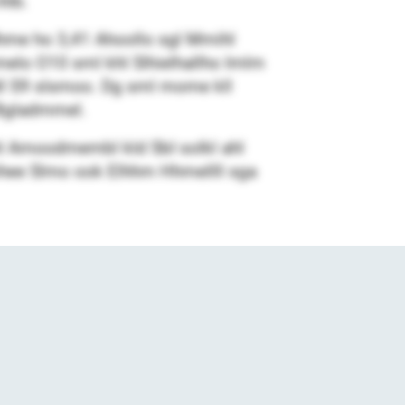
hlb.
l dhme ho 3,41 Ahoollo sgl Mmihl
melo O10 sml khl Slhielhallho Imlm
ddl S9 slsmoo. Dg sml mome kll
 Bgladmmel.
hl Amoodmembl kld SbI solkl ahl
hihee Slmo ook Elhhm Hhmellll sga