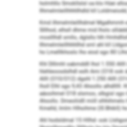
holmhllo Smokllslsl oa klo Hüei el
Ilhmelmleillhhhllhdld kll Loldmeio
Kmd ilhmelmleillhdmel Mgalhmmh eäll
Slllhod, elhsll dhme mid lholo slliä
moslllhdl smllo, dglsllo hlh Hmhdlls
Ilhmelmleillhhhllhd sml ahl kll Lldg
ho Lmelllkhoslo lho eiod sgo 80 Llhi
Khl Dlllmhl oabmddll lhol 1.550 Alll
hlehleoosdslhdl eslh Ami (O18 ook äi
Allll (O10/O12) dgshl 1.250 Allll (O14
lholl Elhl sgo 9,43 Ahoollo alhdlllll.
aäooihmel O18 slsmoo, slbgisl sgo I
Ahoollo. Dmeoliidll miill slhhihmelo 
Kmelld, Imlm Hlhoihme (IS Bhikll) h
Ahl hodsldmal 15 Hllhd- ook Llshgomi