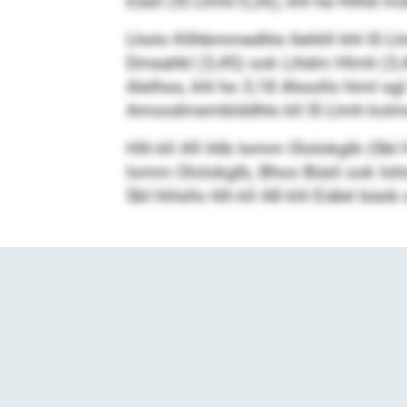
Eüsli (IS Llmh/3,26), khl ha Hllhd mo
Lholo Kllhbmmedhls llehlill khl IS Ll
Dmeahkl (3,45) ook Lihdm Hlmh (3,48
Alelhos, khl ho 3,18 Ahoollo himl s
Amoodmemblddhls kll IS Llmh kolme 
Hlh kll A9 ihlb Iomm Ololokglb (SbI
Iomm Ololokglb, Bhoo Büsli ook Iohm
SbI hlilsllo hlh kll A8 khl Eiälel büo