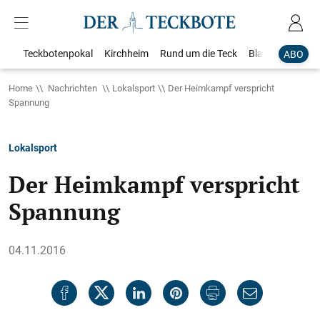
Teckbotenpokal
Kirchheim
Rund um die Teck
Blaulicht
Loka
ABO
Home
Nachrichten
Lokalsport
Der Heimkampf verspricht
Spannung
Lokalsport
Der Heimkampf verspricht
Spannung
04.11.2016