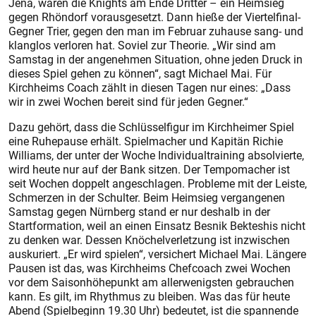
Jena, wären die Knights am Ende Dritter – ein Heimsieg
gegen Rhöndorf vorausgesetzt. Dann hieße der Viertelfinal-
Gegner Trier, gegen den man im Februar zuhause sang- und
klanglos verloren hat. Soviel zur Theorie. „Wir sind am
Samstag in der angenehmen Situation, ohne jeden Druck in
dieses Spiel gehen zu können“, sagt Michael Mai. Für
Kirchheims Coach zählt in diesen Tagen nur eines: „Dass
wir in zwei Wochen bereit sind für jeden Gegner.“
Dazu gehört, dass die Schlüsselfigur im Kirchheimer Spiel
eine Ruhepause erhält. Spielmacher und Kapitän Richie
Williams, der unter der Woche Individualtraining absolvierte,
wird heute nur auf der Bank sitzen. Der Tempomacher ist
seit Wochen doppelt angeschlagen. Probleme mit der Leiste,
Schmerzen in der Schulter. Beim Heimsieg vergangenen
Samstag gegen Nürnberg stand er nur deshalb in der
Startformation, weil an einen Einsatz Besnik Bekteshis nicht
zu denken war. Dessen Knöchelverletzung ist inzwischen
auskuriert. „Er wird spielen“, versichert Michael Mai. Längere
Pausen ist das, was Kirchheims Chefcoach zwei Wochen
vor dem Saisonhöhepunkt am allerwenigsten gebrauchen
kann. Es gilt, im Rhythmus zu bleiben. Was das für heute
Abend (Spielbeginn 19.30 Uhr) bedeutet, ist die spannende