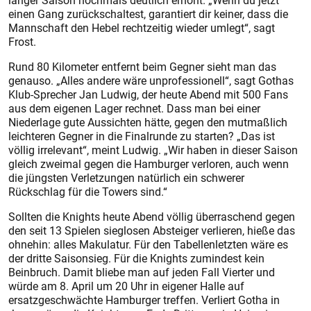
langer Saison nochmals deutlich erhöht. „Wenn du jetzt
einen Gang zurückschaltest, garantiert dir keiner, dass die
Mannschaft den Hebel rechtzeitig wieder umlegt“, sagt
Frost.
Rund 80 Kilometer entfernt beim Gegner sieht man das
genauso. „Alles andere wäre unprofessionell“, sagt Gothas
Klub-Sprecher Jan Ludwig, der heute Abend mit 500 Fans
aus dem eigenen Lager rechnet. Dass man bei einer
Niederlage gute Aussichten hätte, gegen den mutmaßlich
leichteren Gegner in die Finalrunde zu starten? „Das ist
völlig irrelevant“, meint Ludwig. „Wir haben in dieser Saison
gleich zweimal gegen die Hamburger verloren, auch wenn
die jüngsten Verletzungen natürlich ein schwerer
Rückschlag für die Towers sind.“
Sollten die Knights heute Abend völlig überraschend gegen
den seit 13 Spielen sieglosen Absteiger verlieren, hieße das
ohnehin: alles Makulatur. Für den Tabellenletzten wäre es
der dritte Saisonsieg. Für die Knights zumindest kein
Beinbruch. Damit bliebe man auf jeden Fall Vierter und
würde am 8. April um 20 Uhr in eigener Halle auf
ersatzgeschwächte Hamburger treffen. Verliert Gotha in