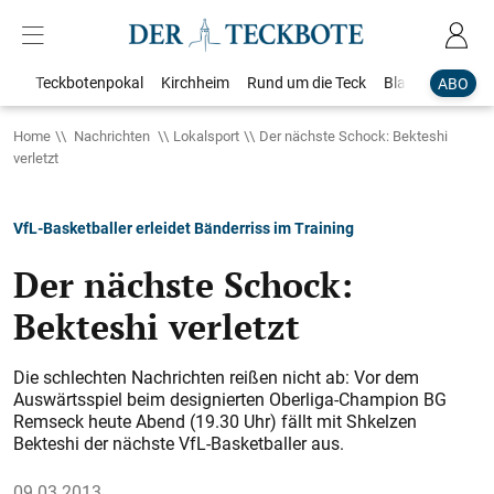
Teckbotenpokal
Kirchheim
Rund um die Teck
Blaulicht
Loka
ABO
Home
Nachrichten
Lokalsport
Der nächste Schock: Bekteshi
verletzt
VfL-Basketballer erleidet Bänderriss im Training
Der nächste Schock:
Bekteshi verletzt
Die schlechten Nachrichten reißen nicht ab: Vor dem
Auswärtsspiel beim designierten Oberliga-Champion BG
Rems­eck heute Abend (19.30 Uhr) fällt mit Shkelzen
Bekteshi der nächste VfL-Basketballer aus.
09.03.2013