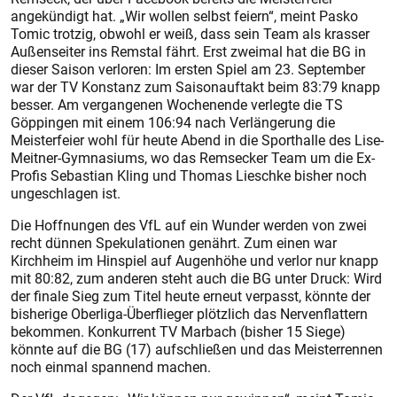
angekündigt hat. „Wir wollen selbst feiern“, meint Pasko
Tomic trotzig, obwohl er weiß, dass sein Team als krasser
Außenseiter ins Remstal fährt. Erst zweimal hat die BG in
dieser Saison verloren: Im ersten Spiel am 23. September
war der TV Konstanz zum Saisonauftakt beim 83:79 knapp
besser. Am vergangenen Wochenende verlegte die TS
Göppin­gen mit einem 106:94 nach Verlängerung die
Meisterfeier wohl für heute Abend in die Sporthalle des Lise-
Meitner-Gymnasiums, wo das Rems­ecker Team um die Ex-
Profis Sebastian Kling und Thomas Lieschke bisher noch
ungeschlagen ist.
Die Hoffnungen des VfL auf ein Wunder werden von zwei
recht dünnen Spekulationen genährt. Zum einen war
Kirchheim im Hinspiel auf Augenhöhe und verlor nur knapp
mit 80:82, zum anderen steht auch die BG unter Druck: Wird
der finale Sieg zum Titel heute erneut verpasst, könnte der
bisherige Oberliga-Überflieger plötzlich das Nervenflattern
bekommen. Konkurrent TV Marbach (bisher 15 Siege)
könnte auf die BG (17) aufschließen und das Meisterrennen
noch einmal spannend machen.