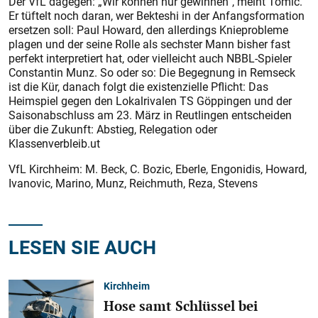
Der VfL dagegen: „Wir können nur gewinnen“, meint Tomic.
Er tüftelt noch daran, wer Bekteshi in der Anfangsformation
ersetzen soll: Paul Howard, den allerdings Knieprobleme
plagen und der seine Rolle als sechster Mann bisher fast
perfekt interpretiert hat, oder vielleicht auch NBBL-Spieler
Constantin Munz. So oder so: Die Begegnung in Remseck
ist die Kür, danach folgt die existenzielle Pflicht: Das
Heimspiel gegen den Lokalrivalen TS Göppingen und der
Saisonabschluss am 23. März in Reutlingen entscheiden
über die Zukunft: Abstieg, Relegation oder
Klassenverbleib.ut
VfL Kirchheim: M. Beck, C. Bozic, Eberle, Engonidis, Howard,
Ivanovic, Marino, Munz, Reichmuth, Reza, Stevens
LESEN SIE AUCH
Kirchheim
Hose samt Schlüssel bei