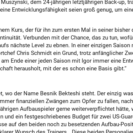
 Muszynski, dem 24-jährigen letztjährigen Back-up, tra
eine Entwicklungsfähigkeit seien groß genug, um eine
nem Kurs, der für ihn zum ersten Mal in seiner bisher d
ntinuität. Verbunden mit der Chance, das zu tun, wofü
aufs nächste Level zu ebnen. In einer einzigen Saiso
rtchef Chris Schmidt ein Grund, trotz anfänglicher Z
m Ende einer jeden Saison mit Igor immer eine Entwic
haft herausholt, mit der es schon eine Basis gibt.“
t, wo der Name Besnik Bekteshi steht. Der einzig was
er finanziellen Zwängen zum Opfer zu fallen, nachd
rigen Aufbauspieler gerne weiterverpflichtet hätte, w
ion und ein festgeschriebenes Budget für zwei US-Gua
se auf den beiden noch zu besetzenden Aufbau-Positi
arer Wunsch des Trainers. „Diese beiden Personalien