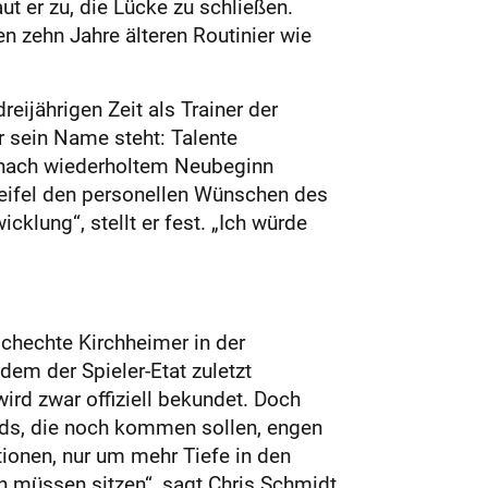
ut er zu, die Lücke zu schließen.
n zehn Jahre älteren Routinier wie
reijährigen Zeit als Trainer der
r sein Name steht: Talente
n nach wiederholtem Neubeginn
weifel den personellen Wünschen des
klung“, stellt er fest. „Ich würde
chechte Kirchheimer in der
em der Spieler-Etat zuletzt
ird zwar offiziell bekundet. Doch
rds, die noch kommen sollen, engen
onen, nur um mehr Tiefe in den
 müssen sitzen“, sagt Chris ­Schmidt