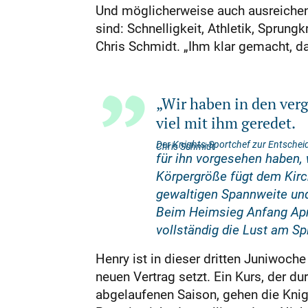
Und möglicherweise auch ausreichend
sind: Schnelligkeit, Athletik, Sprun
Chris Schmidt. „Ihm klar gemacht, da
„Wir haben in den ve
viel mit ihm geredet.
Der Knights-Sportchef zur Entschei
Chris Schmidt
für ihn vorgesehen haben, 
Körpergröße fügt dem Kirc
gewaltigen Spannweite und 
Beim Heimsieg Anfang Apri
vollständig die Lust am Sp
Henry ist in dieser dritten Juniwoche
neuen Vertrag setzt. Ein Kurs, der d
abgelaufenen Saison, gehen die Knig