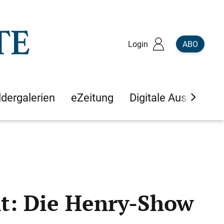
Login
ABO
ldergalerien
eZeitung
Digitale Ausgaben
ht: Die Henry-Show