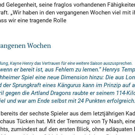
 Gelegenheit, seine fraglos vorhandenen Fähigkeiten 
gkraft. „Wir haben in den vergangenen Wochen viel mit 
ss wir eine tragende Rolle
rgangenen Wochen
dung, Kayne Henry das Vertrauen für eine weitere Saison auszusprechen.
wenn er bereit ist, aus Fehlern zu lernen.“ Henrys Te
hheimer Spiel eine neue Dimension hinzu: Die aus Lo
der Sprungkraft eines Kängurus kann im Prinzip auf al
l gegen die Artland Dragons raubte er seinem 114-Ki
iel und war am Ende selbst mit 24 Punkten erfolgreich
 bereits der sechste Spieler aus dem letztjährigen Kade
urchaus Tücken hat. Mit der Trennung von Ty Nash, ei
hts, zumindest auf den ersten Blick, ohne adäquaten 