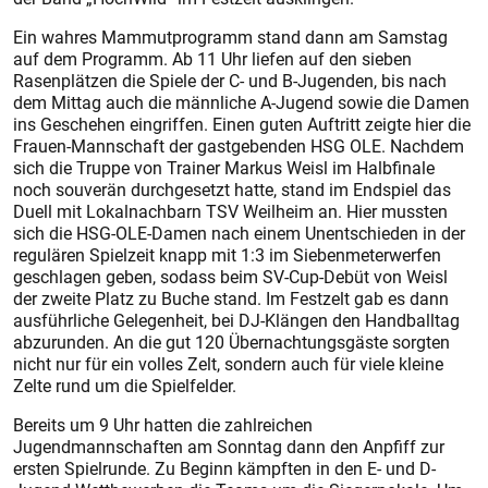
Ein wahres Mammutprogramm stand dann am Samstag
auf dem Programm. Ab 11 Uhr liefen auf den sieben
Rasenplätzen die Spiele der C- und B-Jugenden, bis nach
dem Mittag auch die männliche A-Jugend sowie die Damen
ins Geschehen eingriffen. Einen guten Auftritt zeigte hier die
Frauen-Mannschaft der gastgebenden HSG OLE. Nachdem
sich die Truppe von Trainer Markus Weisl im Halbfinale
noch souverän durchgesetzt hatte, stand im Endspiel das
Duell mit Lokalnachbarn TSV Weilheim an. Hier mussten
sich die HSG-OLE-Damen nach einem Unentschieden in der
regulären Spielzeit knapp mit 1:3 im Siebenmeterwerfen
geschlagen geben, sodass beim SV-Cup-Debüt von Weisl
der zweite Platz zu Buche stand. Im Festzelt gab es dann
ausführliche Gelegenheit, bei DJ-Klängen den Handballtag
abzurunden. An die gut 120 Übernachtungsgäste sorgten
nicht nur für ein volles Zelt, sondern auch für viele kleine
Zelte rund um die Spielfelder.
Bereits um 9 Uhr hatten die zahlreichen
Jugendmannschaften am Sonntag dann den Anpfiff zur
ersten Spielrunde. Zu Beginn kämpften in den E- und D-