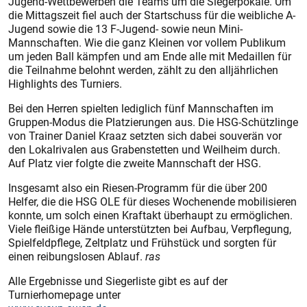
Jugend-Wettbewerben die Teams um die Siegerpokale. Um
die Mittagszeit fiel auch der Startschuss für die weibliche A-
Jugend sowie die 13 F-Jugend- sowie neun Mini-
Mannschaften. Wie die ganz Kleinen vor vollem Publikum
um jeden Ball kämpfen und am Ende alle mit Medaillen für
die Teilnahme belohnt werden, zählt zu den alljährlichen
Highlights des Turniers.
Bei den Herren spielten lediglich fünf Mannschaften im
Gruppen-Modus die Platzierungen aus. Die HSG-Schützlinge
von Trainer Daniel Kraaz setzten sich dabei souverän vor
den Lokalrivalen aus Grabenstetten und Weilheim durch.
Auf Platz vier folgte die zweite Mannschaft der HSG.
Insgesamt also ein Riesen-Programm für die über 200
Helfer, die die HSG OLE für dieses Wochenende mobilisieren
konnte, um solch einen Kraftakt überhaupt zu ermöglichen.
Viele fleißige Hände unterstützten bei Aufbau, Verpflegung,
Spielfeldpflege, Zeltplatz und Frühstück und sorgten für
einen reibungslosen Ablauf.
ras
Alle Ergebnisse und Siegerliste gibt es auf der
Turnierhomepage unter