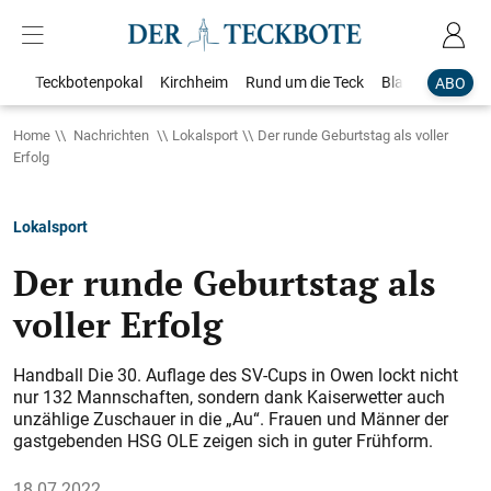
Teckbotenpokal
Kirchheim
Rund um die Teck
Blaulicht
Loka
ABO
Home
Nachrichten
Lokalsport
Der runde Geburtstag als voller
Erfolg
Lokalsport
Der runde Geburtstag als
voller Erfolg
Handball Die 30. Auflage des SV-Cups in Owen lockt nicht
nur 132 Mannschaften, sondern dank Kaiserwetter auch
unzählige Zuschauer in die „Au“. Frauen und Männer der
gastgebenden HSG OLE zeigen sich in guter Frühform.
18.07.2022