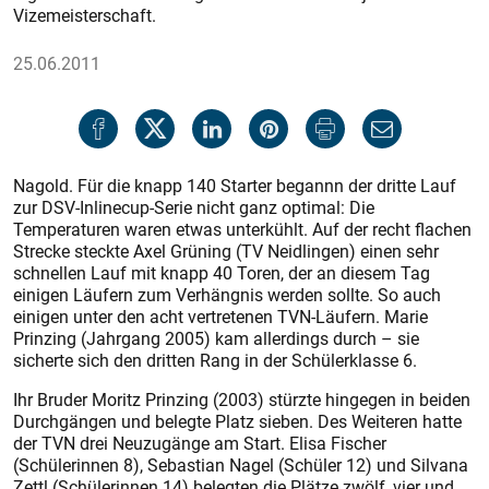
Vizemeisterschaft.
25.06.2011
Nagold. Für die knapp 140 Starter begannn der dritte Lauf
zur DSV-Inlinecup-Serie nicht ganz optimal: Die
Temperaturen waren etwas unterkühlt. Auf der recht flachen
Strecke steckte Axel Grüning (TV Neidlingen) einen sehr
schnellen Lauf mit knapp 40 Toren, der an diesem Tag
einigen Läufern zum Verhängnis werden sollte. So auch
einigen unter den acht vertretenen TVN-Läufern. Ma­rie
Prinzing (Jahrgang 2005) kam allerdings durch – sie
sicherte sich den dritten Rang in der Schülerklasse 6.
Ihr Bruder Moritz Prinzing (2003) stürzte hingegen in beiden
Durchgängen und belegte Platz sieben. Des Weiteren hatte
der TVN drei Neuzugänge am Start. Elisa Fischer
(Schülerinnen 8), Sebastian Nagel (Schüler 12) und Silvana
Zettl (Schülerinnen 14) belegten die Plätze zwölf, vier und