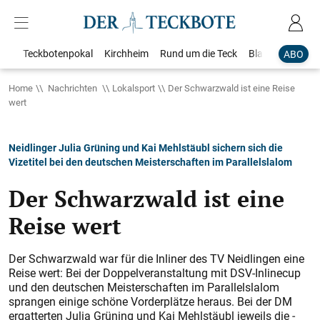
Teckbotenpokal
Kirchheim
Rund um die Teck
Blaulicht
Loka
ABO
Home
Nachrichten
Lokalsport
Der Schwarzwald ist eine Reise
wert
Neidlinger Julia Grüning und Kai Mehlstäubl sichern sich die
Vizetitel bei den deutschen Meisterschaften im Parallelslalom
Der Schwarzwald ist eine
Reise wert
Der Schwarzwald war für die Inliner des TV Neidlingen eine
Reise wert: Bei der Doppelveranstaltung mit DSV-Inlinecup
und den deutschen Meisterschaften im Parallelslalom
sprangen einige schöne Vorderplätze heraus. Bei der DM
ergatterten Julia Grüning und Kai Mehlstäubl jeweils die ­