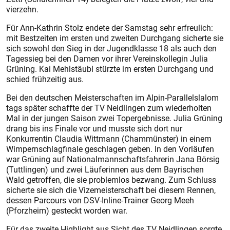
vierzehn.
Für Ann-Kathrin Stolz endete der Samstag sehr erfreulich:
mit Bestzeiten im ersten und zweiten Durchgang sicherte sie
sich sowohl den Sieg in der Jugendklasse 18 als auch den
Tagessieg bei den Damen vor ihrer Vereinskollegin Julia
Grüning. Kai Mehlstäubl stürzte im ersten Durchgang und
schied frühzeitig aus.
Bei den deutschen Meisterschaften im Alpin-Parallelslalom
tags später schaffte der TV Neidlingen zum wiederholten
Mal in der jungen Saison zwei Topergebnisse. Julia Grüning
drang bis ins Finale vor und musste sich dort nur
Konkurrentin Claudia Wittmann (Chammünster) in einem
Wimpernschlagfinale geschlagen geben. In den Vorläufen
war Grüning auf Nationalmannschaftsfahrerin Jana Börsig
(Tuttlingen) und zwei Läuferinnen aus dem Bayrischen
Wald getroffen, die sie problemlos bezwang. Zum Schluss
sicherte sie sich die Vizemeisterschaft bei diesem Rennen,
dessen Parcours von DSV-Inline-Trainer Georg Meeh
(Pforzheim) gesteckt worden war.
Für das zweite Highlight aus Sicht des TV Neidlingen sorgte