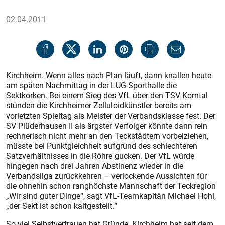
02.04.2011
Kirchheim. Wenn alles nach Plan läuft, dann knallen heute
am späten Nachmittag in der LUG-Sporthalle die
Sektkorken. Bei einem Sieg des VfL über den TSV Korntal
stünden die Kirchheimer Zelluloidkünstler bereits am
vorletzten Spieltag als Meister der Verbandsklasse fest. Der
SV Plüderhausen II als ärgster Verfolger könnte dann rein
rechnerisch nicht mehr an den Teckstädtern vorbeiziehen,
müsste bei Punktgleichheit aufgrund des schlechteren
Satzverhältnisses in die Röhre gucken. Der VfL würde
hingegen nach drei Jahren Abstinenz wieder in die
Verbandsliga zurückkehren – verlockende Aussichten für
die ohnehin schon ranghöchste Mannschaft der Teckregion
„Wir sind guter Dinge“, sagt VfL-Teamkapitän Michael Hohl,
„der Sekt ist schon kaltgestellt.“
So viel Selbstvertrauen hat Gründe. Kirchheim hat seit dem