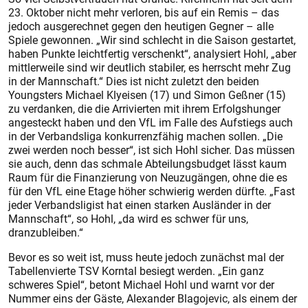
23. Oktober nicht mehr verloren, bis auf ein Remis – das
jedoch ausgerechnet gegen den heutigen Gegner – alle
Spiele gewonnen. „Wir sind schlecht in die Saison gestartet,
haben Punkte leichtfertig verschenkt“, analysiert Hohl, „aber
mittlerweile sind wir deutlich stabiler, es herrscht mehr Zug
in der Mannschaft.“ Dies ist nicht zuletzt den beiden
Youngsters Michael Klyeisen (17) und Simon Geßner (15)
zu verdanken, die die Arrivierten mit ihrem Erfolgshunger
angesteckt haben und den VfL im Falle des Aufstiegs auch
in der Verbandsliga konkurrenzfähig machen sollen. „Die
zwei werden noch besser“, ist sich Hohl sicher. Das müssen
sie auch, denn das schmale Abteilungsbudget lässt kaum
Raum für die Finanzierung von Neuzugängen, ohne die es
für den VfL eine Etage höher schwierig werden dürfte. „Fast
jeder Verbandsligist hat einen starken Ausländer in der
Mannschaft“, so Hohl, „da wird es schwer für uns,
dranzubleiben.“
Bevor es so weit ist, muss heute jedoch zunächst mal der
Tabellenvierte TSV Korntal besiegt werden. „Ein ganz
schweres Spiel“, betont Michael Hohl und warnt vor der
Nummer eins der Gäste, Alexander Blagojevic, als einem der