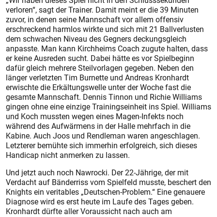
„Wir haben dieses Spiel nicht in den Schlusssekunden
verloren“, sagt der Trainer. Damit meint er die 39 Minuten
zuvor, in denen seine Mannschaft vor allem offensiv
erschreckend harmlos wirkte und sich mit 21 Ballverlusten
dem schwachen Niveau des Gegners deckungsgleich
anpasste. Man kann Kirchheims Coach zugute halten, dass
er keine Ausreden sucht. Dabei hätte es vor Spielbeginn
dafür gleich mehrere Steilvorlagen gegeben. Neben den
länger verletzten Tim Burnette und Andreas Kronhardt
erwischte die Erkältungswelle unter der Woche fast die
gesamte Mannschaft. Dennis Tinnon und Richie Williams
gingen ohne eine einzige Trainingseinheit ins Spiel. Williams
und Koch mussten wegen eines Magen-Infekts noch
während des Aufwärmens in der Halle mehrfach in die
Kabine. Auch Joos und Rendleman waren angeschlagen.
Letzterer bemühte sich immerhin erfolgreich, sich dieses
Handicap nicht anmerken zu lassen.
Und jetzt auch noch Nawrocki. Der 22-Jährige, der mit
Verdacht auf Bänderriss vom Spielfeld musste, beschert den
Knights ein veritables „Deutschen-Problem.“ Eine genauere
Diagnose wird es erst heute im Laufe des Tages geben.
Kronhardt dürfte aller Voraussicht nach auch am