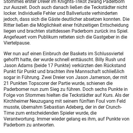
Stommes erster Dreier im Knights-Trikot zwang Paderborn
zur Auszeit. Doch auch danach ließen die Teckstädter nicht
locker. Individuelle Fehler und Ballverluste verhinderten
jedoch, dass sich die Gäste deutlicher absetzen konnten. Die
Ritter ließen die Möglichkeit einer frühzeitigen Entscheidung
liegen und brachten stattdessen Paderborn zurück ins Spiel.
Angefeuert vom Publikum retteten sich die Gastgeber in die
Viertelpause.
Wer nun auf einen Einbruch der Baskets im Schlussviertel
gehofft hatte, der wurde schnell enttäuscht. Billy Rush und
Jason Adams (beide 17 Punkte) verkürzten den Rückstand
Punkt für Punkt und brachten ihre Mannschaft schließlich
sogar in Führung. Zwei Dreier von Jason Jamerson, der mit
21 Punkten Topscorer der Partie wurde, schienen die
Paderborner nun zum Sieg zu führen. Doch sechs Punkte in
Folge von Stommes hielten die Teckstädter auf Kurs. Als der
Kirchheimer Neuzugang mit seinem fünften Foul vom Feld
musste, übernahm Sebastian Adeberg, der in der Crunch-
Time zum entscheidenden Spieler wurde, die
Verantwortung. Immer wieder gelang es ihm, auf Punkte von
Paderborn zu antworten.