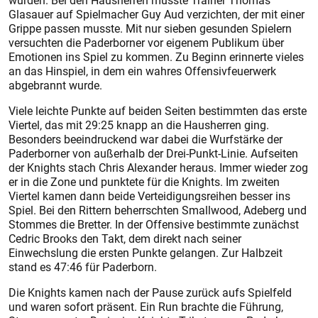
würden. Bei den Hausherren musste Trainer Thomas
Glasauer auf Spielmacher Guy Aud verzichten, der mit einer
Grippe passen musste. Mit nur sieben gesunden Spielern
versuchten die Paderborner vor eigenem Publikum über
Emotionen ins Spiel zu kommen. Zu Beginn erinnerte vieles
an das Hinspiel, in dem ein wahres Offensivfeuerwerk
abgebrannt wurde.
Viele leichte Punkte auf beiden Seiten bestimmten das erste
Viertel, das mit 29:25 knapp an die Hausherren ging.
Besonders beeindruckend war dabei die Wurfstärke der
Paderborner von außerhalb der Drei-Punkt-Linie. Aufseiten
der Knights stach Chris Alexander heraus. Immer wieder zog
er in die Zone und punktete für die Knights. Im zweiten
Viertel kamen dann beide Verteidigungsreihen besser ins
Spiel. Bei den Rittern beherrschten Smallwood, Adeberg und
Stommes die Bretter. In der Offensive bestimmte zunächst
Cedric Brooks den Takt, dem direkt nach seiner
Einwechslung die ersten Punkte gelangen. Zur Halbzeit
stand es 47:46 für Paderborn.
Die Knights kamen nach der Pause zurück aufs Spielfeld
und waren sofort präsent. Ein Run brachte die Führung,