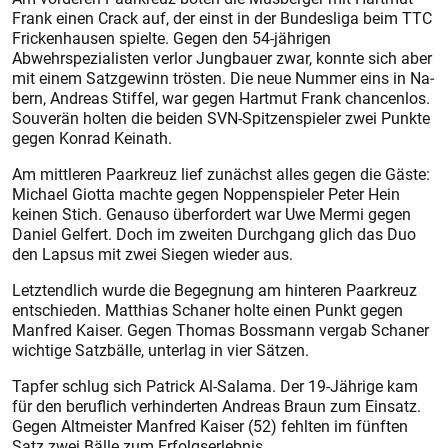
Frank einen Crack auf, der einst in der Bundesliga beim TTC
Frickenhausen spielte. Gegen den 54-jährigen
Abwehrspezialisten verlor Jungbauer zwar, konnte sich aber
mit einem Satzgewinn trösten. Die neue Nummer eins in Na­
bern, Andreas Stiffel, war gegen Hartmut Frank chancenlos.
Souverän holten die beiden SVN-Spitzenspieler zwei Punkte
gegen Konrad Keinath.
Am mittleren Paarkreuz lief zunächst alles gegen die Gäste:
Michael Giotta machte gegen Noppenspieler Peter Hein
keinen Stich. Genauso überfordert war Uwe Mermi gegen
Daniel Gelfert. Doch im zweiten Durchgang glich das Duo
den Lapsus mit zwei Siegen wieder aus.
Letztendlich wurde die Begegnung am hinteren Paarkreuz
entschieden. Matthias Schaner holte einen Punkt gegen
Manfred Kaiser. Gegen Thomas Bossmann vergab Schaner
wichtige Satzbälle, unterlag in vier Sätzen.
Tapfer schlug sich Patrick Al-Salama. Der 19-Jährige kam
für den beruflich verhinderten Andreas Braun zum Einsatz.
Gegen Altmeister Manfred Kaiser (52) fehlten im fünften
Satz zwei Bälle zum Erfolgserlebnis.