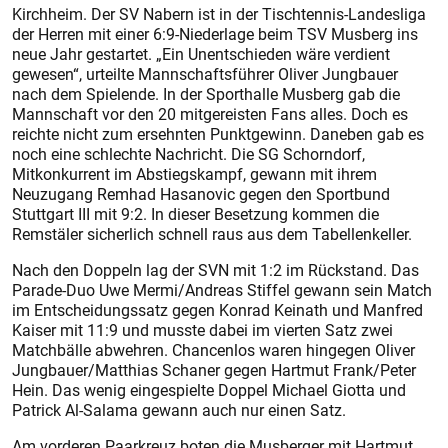
Kirchheim. Der SV Nabern ist in der Tischtennis-Landesliga
der Herren mit einer 6:9-Niederlage beim TSV Musberg ins
neue Jahr gestartet. „Ein Unentschieden wäre verdient
gewesen“, urteilte Mannschaftsführer Oliver Jungbauer
nach dem Spielende. In der Sporthalle Musberg gab die
Mannschaft vor den 20 mitgereisten Fans alles. Doch es
reichte nicht zum ersehnten Punktgewinn. Daneben gab es
noch eine schlechte Nachricht. Die SG Schorndorf,
Mitkonkurrent im Abstiegskampf, gewann mit ihrem
Neuzugang Remhad Hasanovic gegen den Sportbund
Stuttgart III mit 9:2. In dieser Besetzung kommen die
Remstäler sicherlich schnell raus aus dem Tabellenkeller.
Nach den Doppeln lag der SVN mit 1:2 im Rückstand. Das
Parade-Duo Uwe Mermi/Andreas Stiffel gewann sein Match
im Entscheidungssatz gegen Konrad Keinath und Manfred
Kaiser mit 11:9 und musste dabei im vierten Satz zwei
Matchbälle abwehren. Chancenlos waren hingegen Oliver
Jungbauer/Matthias Schaner gegen Hartmut Frank/Peter
Hein. Das wenig eingespielte Doppel Michael Giotta und
Patrick Al-Salama gewann auch nur einen Satz.
Am vorderen Paarkreuz boten die Musberger mit Hartmut