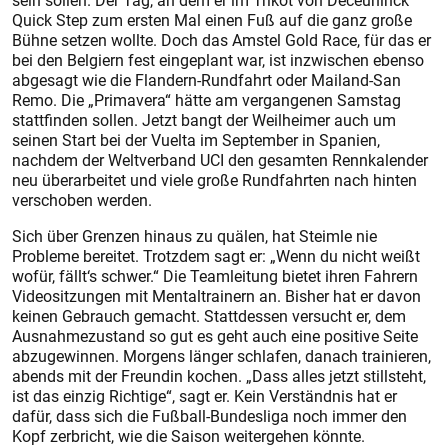
sein sollen. Der Tag, an dem er im Trikot von Deceuninck
Quick Step zum ersten Mal einen Fuß auf die ganz große
Bühne setzen wollte. Doch das Amstel Gold Race, für das er
bei den Belgiern fest eingeplant war, ist inzwischen ebenso
abgesagt wie die Flandern-Rundfahrt oder Mailand-San
Remo. Die „Primavera“ hätte am vergangenen Samstag
stattfinden sollen. Jetzt bangt der Weilheimer auch um
seinen Start bei der Vuelta im September in Spanien,
nachdem der Weltverband UCI den gesamten Rennkalender
neu überarbeitet und viele große Rundfahrten nach hinten
verschoben werden.
Sich über Grenzen hinaus zu quälen, hat Steimle nie
Probleme bereitet. Trotzdem sagt er: „Wenn du nicht weißt
wofür, fällt‘s schwer.“ Die Teamleitung bietet ihren Fahrern
Videositzungen mit Mentaltrainern an. Bisher hat er davon
keinen Gebrauch gemacht. Stattdessen versucht er, dem
Ausnahmezustand so gut es geht auch eine positive Seite
abzugewinnen. Morgens länger schlafen, danach trainieren,
abends mit der Freundin kochen. „Dass alles jetzt stillsteht,
ist das einzig Richtige“, sagt er. Kein Verständnis hat er
dafür, dass sich die Fußball-Bundesliga noch immer den
Kopf zerbricht, wie die Saison weitergehen könnte.