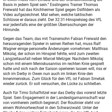
Basis in jedem Spiel sein.“ Esslingens Trainer Thomas
Freiwald hat das Kirchheimer Spiel gegen Ostfildern als
Video aufgezeichnet. Mal sehen, welche taktischen
Schlüsse er daraus zieht. Der 32:31-Hinspielsieg des VfL
war jedenfalls eine der größten Überraschungen der
Hinrunde.
Gegen das Team, das mit Trainersohn Fabian Freiwald den
herausragenden Spieler in seinen Reihen hat, muss Ralf
Wagner einige personelle Änderungen vornehmen: Matthias
Mikolaj, der schon im Hinspiel fehlte, wird zum zweiten
Langzeitausfall neben Marcel Metzger. Nachdem Mikolaj
schon mit einem Meniskusanriss im rechten Knie gespielt
hatte und sich nach der Saison operieren lassen will, riss er
sich im Derby in Owen nun auch im linken Knie den
Innenmeniskus. Zum Glück für den VfL ist Fabian Smetak
wieder zurück. Er soll versuchen, die Lücke zu schließen.
Auch für Timo Schafhitzel war das Derby das vorerst letzte
Spiel. Sein Engagement in der Landesligamannschaft war
von vornherein zeitlich begrenzt. Der Routinier steht vor
einem Wohnortwechsel in den Schwarzwald. Unter der