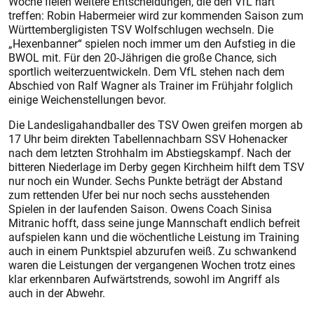
Woche fielen weitere Entscheidungen, die den VfL hart
treffen: Robin Habermeier wird zur kommenden Saison zum
Württembergligisten TSV Wolfschlugen wechseln. Die
„Hexenbanner“ spielen noch immer um den Aufstieg in die
BWOL mit. Für den 20-Jährigen die große Chance, sich
sportlich weiterzuentwickeln. Dem VfL stehen nach dem
Abschied von Ralf Wagner als Trainer im Frühjahr folglich
einige Weichenstellungen bevor.
Die Landesligahandballer des TSV Owen greifen morgen ab
17 Uhr beim direkten Tabellennachbarn SSV Ho­henacker
nach dem letzten Strohhalm im Abstiegskampf. Nach der
bitteren Niederlage im Derby gegen Kirchheim hilft dem TSV
nur noch ein Wunder. Sechs Punkte beträgt der Abstand
zum rettenden Ufer bei nur noch sechs ausstehenden
Spielen in der laufenden Saison. Owens Coach Sinisa
Mitranic hofft, dass seine junge Mannschaft endlich befreit
aufspielen kann und die wöchentliche Leistung im Training
auch in einem Punktspiel abzurufen weiß. Zu schwankend
waren die Leistungen der vergangenen Wochen trotz eines
klar erkennbaren Aufwärtstrends, sowohl im Angriff als
auch in der Abwehr.